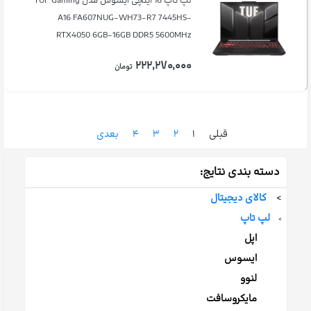
لپ تاپ 16 اینچی ایسوس مدل TUF Gaming
A16 FA607NUG-WH73-R7 7445HS-
RTX4050 6GB-16GB DDR5 5600MHz
۲۲۲,۲۷۰,۰۰۰
تومان
قبلی
۱
۲
۳
۴
بعدی
دسته بندی نتایج:
>
کالای دیجیتال
لپ تاپ
>
اپل
ایسوس
لنوو
مایکروسافت