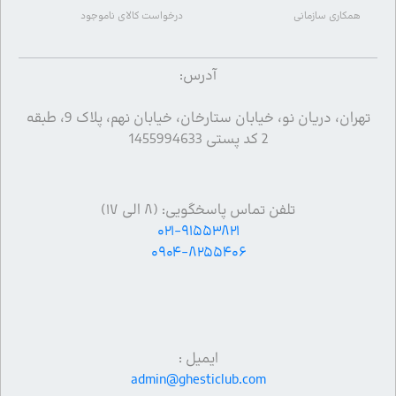
همکاری سازمانی
درخواست کالای ناموجود
آدرس:
تهران، دریان نو، خیابان ستارخان، خیابان نهم، پلاک 9، طبقه
2 کد پستی 1455994633
تلفن تماس پاسخگویی: (۸ الی ۱۷)
۰۲۱-۹۱۵۵۳۸۲۱
۰۹۰۴-۸۲۵۵۴۰۶
ایمیل :
admin@ghesticlub.com