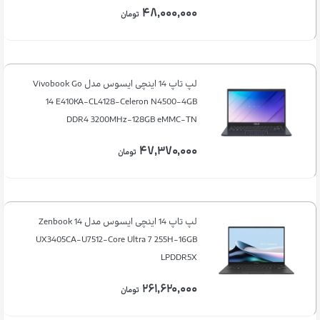
۴۸,۰۰۰,۰۰۰
تومان
لپ تاپ 14 اینچی ایسوس مدل Vivobook Go
14 E410KA-CL4128-Celeron N4500-4GB
DDR4 3200MHz-128GB eMMC-TN
۴۷,۳۷۰,۰۰۰
تومان
لپ تاپ 14 اینچی ایسوس مدل Zenbook 14
UX3405CA-U7512-Core Ultra 7 255H-16GB
LPDDR5X
۲۶۱,۶۲۰,۰۰۰
تومان