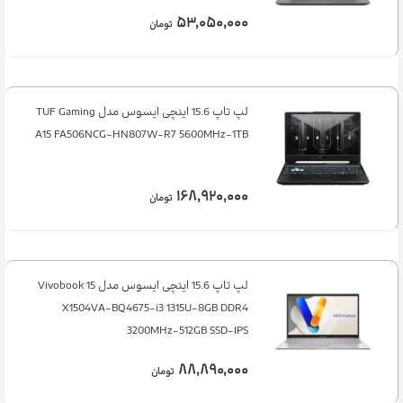
۵۳,۰۵۰,۰۰۰
تومان
لپ تاپ 15.6 اینچی ایسوس مدل TUF Gaming
A15 FA506NCG-HN807W-R7 5600MHz-1TB
۱۶۸,۹۲۰,۰۰۰
تومان
لپ تاپ 15.6 اینچی ایسوس مدل Vivobook 15
X1504VA-BQ4675-i3 1315U-8GB DDR4
3200MHz-512GB SSD-IPS
۸۸,۸۹۰,۰۰۰
تومان