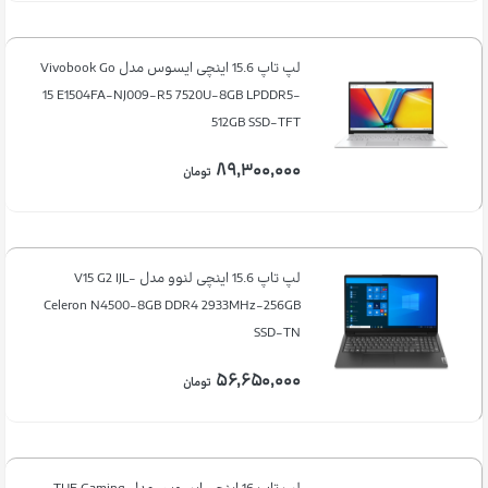
لپ تاپ 15.6 اینچی ایسوس مدل Vivobook Go
15 E1504FA-NJ009-R5 7520U-8GB LPDDR5-
512GB SSD-TFT
۸۹,۳۰۰,۰۰۰
تومان
لپ تاپ 15.6 اینچی لنوو مدل V15 G2 IJL-
Celeron N4500-8GB DDR4 2933MHz-256GB
SSD-TN
۵۶,۶۵۰,۰۰۰
تومان