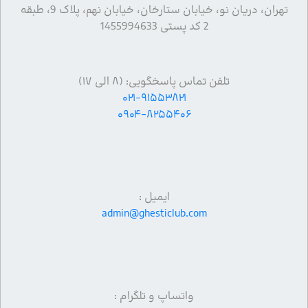
تهران، دریان نو، خیابان ستارخان، خیابان نهم، پلاک 9، طبقه
2 کد پستی 1455994633
تلفن تماس پاسخگویی: (۸ الی ۱۷)
۰۲۱-۹۱۵۵۳۸۲۱
۰۹۰۴-۸۲۵۵۴۰۶
ایمیل :
admin@ghesticlub.com
واتساپ و تلگرام :