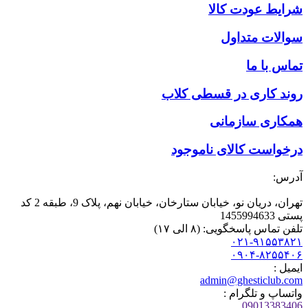
شرایط عودت کالا
سوالات متداول
تماس با ما
روند کاری در قسطی کلاب
همکاری سازمانی
درخواست کالای ناموجود
آدرس:
تهران، دریان نو، خیابان ستارخان، خیابان نهم، پلاک 9، طبقه 2 کد
پستی 1455994633
تلفن تماس پاسخگویی: (۸ الی ۱۷)
۰۲۱-۹۱۵۵۳۸۲۱
۰۹۰۴-۸۲۵۵۴۰۶
ایمیل :
admin@ghesticlub.com
واتساپ و تلگرام :
09013383406