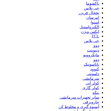
پاکشوما
جی پلاس
یخچال فریزر
امرسان
اسنوا
الکترواستیل
ایکس ویژن
TCL
جی پلاس
دوو
دیپوینت
مایکروویو
دوو
پاناسونیک
کنوود
دلمونتی
سرمایشی
کولر آبی
کولر گازی
پنکه
سایر تجهیزات سرمایشی
جاروبرقی
آبمیوه گیری و مخلوط کن