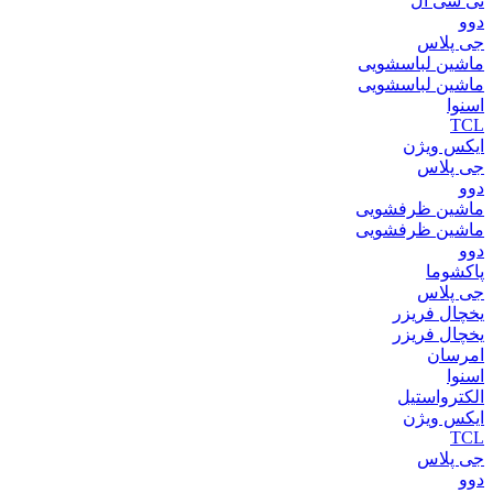
تی سی ال
دوو
جی پلاس
ماشین لباسشویی
ماشین لباسشویی
اسنوا
TCL
ایکس ویژن
جی پلاس
دوو
ماشین ظرفشویی
ماشین ظرفشویی
دوو
پاکشوما
جی پلاس
یخچال فریزر
یخچال فریزر
امرسان
اسنوا
الکترواستیل
ایکس ویژن
TCL
جی پلاس
دوو