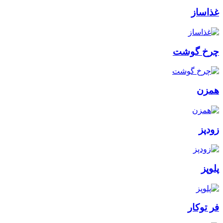
غذاساز
چرخ گوشت
همزن
زودپز
پلوپز
فر توکار