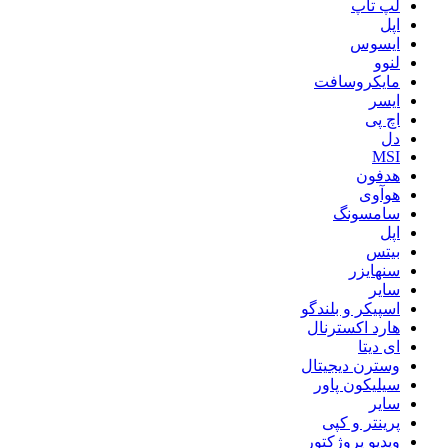
لپ تاپ
اپل
ایسوس
لنوو
مایکروسافت
ایسر
اچ پی
دل
MSI
هدفون
هوآوی
سامسونگ
اپل
بیتس
سنهایزر
سایر
اسپیکر و بلندگو
هارد اکسترنال
ای دیتا
وسترن دیجیتال
سیلیکون پاور
سایر
پرینتر و کپی
ویدیو پروژکتور