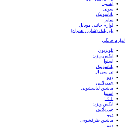
اپسون
سونی
پاناسونیک
سایر
لوازم جانبی موبایل
پاوربانک (شارژر همراه)
لوازم خانگی
تلویزیون
ایکس ویژن
اسنوا
پاناسونیک
تی سی ال
دوو
جی پلاس
ماشین لباسشویی
اسنوا
TCL
ایکس ویژن
جی پلاس
دوو
ماشین ظرفشویی
دوو