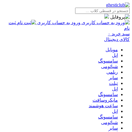
ورود به حساب کاربری
ثبت
نام
سبد خرید
۰
کالای دیجیتال
موبایل
اپل
سامسونگ
شیائومی
ریلمی
سایر
تبلت
اپل
سامسونگ
مایکروسافت
ساعت هوشمند
اپل
سامسونگ
شیائومی
سایر