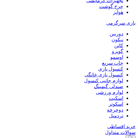
تجهیزات گرمایشی
چرخ گوشت
هواپز
بازی سرگرمی
دوربین
نیکون
کانن
گوپرو
اوسمو
چاپ سریع
کنسول بازی
کنسول بازی خانگی
لوازم جانبی کنسول
صندلی گیمینگ
لوازم ورزشی
اسکیت
اسکوتر
دوچرخه
تردمیل
خرید اقساطی
سوالات متداول