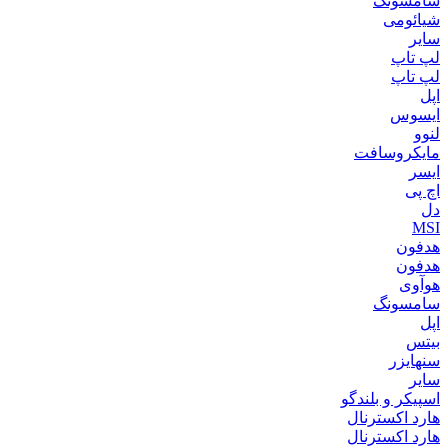
سامسونگ
شیائومی
سایر
لپ تاپ
لپ تاپ
اپل
ایسوس
لنوو
مایکروسافت
ایسر
اچ پی
دل
MSI
هدفون
هدفون
هوآوی
سامسونگ
اپل
بیتس
سنهایزر
سایر
اسپیکر و بلندگو
هارد اکسترنال
هارد اکسترنال