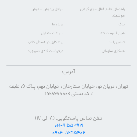
راهنمای جامع فعال‌سازی گوشی
مراحل پردازش سفارش
هوشمند
بلاگ
درباره ما
شرایط عودت کالا
سوالات متداول
تماس با ما
روند کاری در قسطی کلاب
همکاری سازمانی
درخواست کالای ناموجود
آدرس:
تهران، دریان نو، خیابان ستارخان، خیابان نهم، پلاک 9، طبقه
2 کد پستی 1455994633
تلفن تماس پاسخگویی: (۸ الی ۱۷)
۰۲۱-۹۱۵۵۳۸۲۱
۰۹۰۴-۸۲۵۵۴۰۶