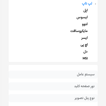
لپ تاپ
>
اپل
ایسوس
لنوو
مایکروسافت
ایسر
اچ پی
دل
MSI
سیستم عامل
نور صفحه کلید
نوع پنل تصویر