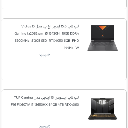
لپ تاپ 15.6 اینچی اچ‌ پی مدل Victus 15
Gaming fa2082wm-i5 13420H-16GB DDR4
3200MHz-512GB SSD-RTX4050 6GB-FHD
144Hz-W
ناموجود
لپ تاپ ایسوس 16 اینچی مدل TUF Gaming
F16 FX607JV i7 13650HX 64GB 4TB RTX4060
ناموجود