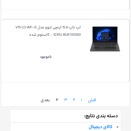
لپ تاپ 15.6 اینچی لنوو مدل V15 G3 IAP-i5
1235U 8GB 512SSD - کاستوم شده
ناموجود
قبلی
۱
۲
۳
۴
بعدی
دسته بندی نتایج:
>
کالای دیجیتال