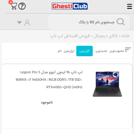
۰
خانه
>
کالای دیجیتال
>
فروش اقساطی لپ تاپ
محبوب‌ترین
جدیدترین
گران‌ترین
ارزان‌ترین
نام
لپ تاپ 16 اینچی لنوو مدل Legion Pro 5
16IRX9-i7 14650HX-16GB DDR5-1TB SSD-
RTX4060-QHD 240Hz
ناموجود