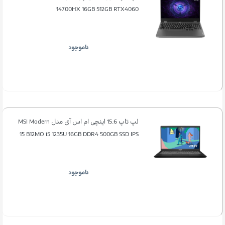
14700HX 16GB 512GB RTX4060
ناموجود
لپ تاپ 15.6 اینچی ام اس آی مدل MSI Modern
15 B12MO i5 1235U 16GB DDR4 500GB SSD IPS
ناموجود