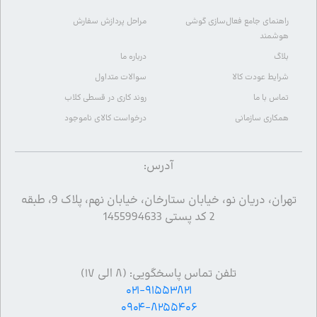
راهنمای جامع فعال‌سازی گوشی
مراحل پردازش سفارش
هوشمند
بلاگ
درباره ما
شرایط عودت کالا
سوالات متداول
تماس با ما
روند کاری در قسطی کلاب
همکاری سازمانی
درخواست کالای ناموجود
آدرس:
تهران، دریان نو، خیابان ستارخان، خیابان نهم، پلاک 9، طبقه
2 کد پستی 1455994633
تلفن تماس پاسخگویی: (۸ الی ۱۷)
۰۲۱-۹۱۵۵۳۸۲۱
۰۹۰۴-۸۲۵۵۴۰۶