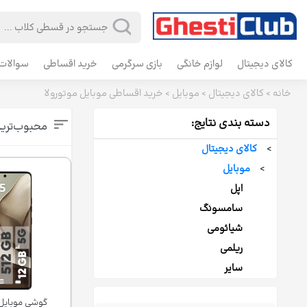
کالای دیجیتال
لوازم خانگی
بازی سرگرمی
خرید اقساطی
سوالات 
خانه
>
کالای دیجیتال
>
موبایل
>
خرید اقساطی موبایل موتورولا
دسته بندی نتایج:
محبوب‌تری
>
کالای دیجیتال
>
موبایل
اپل
سامسونگ
شیائومی
ریلمی
سایر