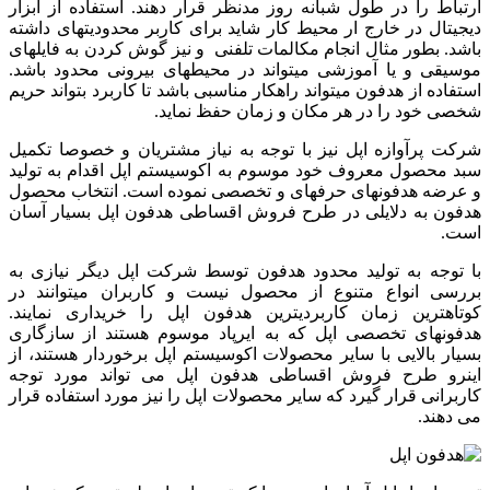
ارتباط را در طول شبانه روز مدنظر قرار دهند. استفاده از ابزار
دیجیتال در خارج ار محیط کار شاید برای کاربر محدودیتهای داشته
باشد. بطور مثال انجام مکالمات تلفنی و نیز گوش کردن به فایلهای
موسیقی و یا آموزشی می­تواند در محیطهای بیرونی محدود باشد.
استفاده از هدفون می­تواند راهکار مناسبی باشد تا کاربرد بتواند حریم
شخصی خود را در هر مکان و زمان حفظ نماید.
شرکت پرآوازه اپل نیز با توجه به نیاز مشتریان و خصوصا تکمیل
سبد محصول معروف خود موسوم به اکوسیستم اپل اقدام به تولید
و عرضه هدفونهای حرفه­ای و تخصصی نموده است. انتخاب محصول
هدفون به دلایلی در طرح فروش اقساطی هدفون اپل بسیار آسان
است.
با توجه به تولید محدود هدفون توسط شرکت اپل دیگر نیازی به
بررسی انواع متنوع از محصول نیست و کاربران می­توانند در
کوتاهترین زمان کاربردی­ترین هدفون اپل را خریداری نمایند.
هدفونهای تخصصی اپل که به ایرپاد موسوم هستند از سازگاری
بسیار بالایی با سایر محصولات اکوسیستم اپل برخوردار هستند، از
اینرو طرح فروش اقساطی هدفون اپل می­ تواند مورد توجه
کاربرانی قرار گیرد که سایر محصولات اپل را نیز مورد استفاده قرار
می­ دهند.