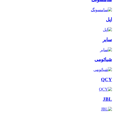
اپل
سایر
شیائومی
QCY
JBL