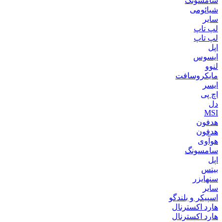
سامسونگ
شیائومی
سایر
لپ تاپ
لپ تاپ
اپل
ایسوس
لنوو
مایکروسافت
ایسر
اچ پی
دل
MSI
هدفون
هدفون
هوآوی
سامسونگ
اپل
بیتس
سنهایزر
سایر
اسپیکر و بلندگو
هارد اکسترنال
هارد اکسترنال