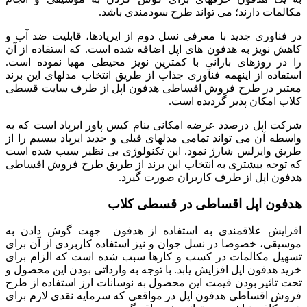
مکالمات دارند؛ می تواند طرح سودمندی باشد.
در فناوری جدید با معرفی نسل دوم از ایرپادها، قابلیت ضد آب و
کاهش نویز به هدفون های اپل اضافه شده است. که استفاده از آن
را در روزهای بارانی با کمترین نویز محیطی مهیا نموده است.
استفاده از اینهمه فن­آوری جذاب از طریق انتخاب مدلهای این برند
معتبر در طرح فروش اقساطی هدفون اپل از طرف سایت قسطی
کلاب امکان پذیر گردیده است.
شرکت اپل درصدد عرضه امکانی بنام کیس پاور ایرپاد است که به
واسطه آن می تواند تمامی مدلهای قبلی و جدید ایرپاد بی­سیم را از
طریق وایرلس شارژ نمود. این تکنولوژی بی نظیر سبب شده است
که توجه بیشتری به انتخاب این برند از طریق طرح فروش اقساطی
هدفون اپل از طرف کاربران صورت گیرد.
هدفون اپل اقساطی در قسطی کلاب
افزایش علاقمندی به استفاده از هدفون جهت گوش دادن به
موسیقی، خصوصا در نسل جوان و نیز استفاده کاربردی از آن برای
تسهیل مکالمات در کسب و کارها سبب شده است که الزام برای
خرید هدفون اپل افزایش یابد. با توجه به وارداتی بودن این محصول و
تحت تاثیر بودن قیمت این محصول به نوسانات ارز استفاده از طرح
فروش اقساطی هدفون اپل در مواقعی که سرمایه نقدی لازم برای