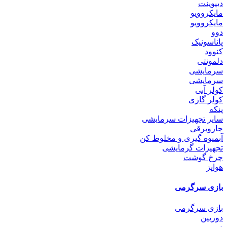
دیپوینت
مایکروویو
مایکروویو
دوو
پاناسونیک
کنوود
دلمونتی
سرمایشی
سرمایشی
کولر آبی
کولر گازی
پنکه
سایر تجهیزات سرمایشی
جاروبرقی
آبمیوه گیری و مخلوط کن
تجهیزات گرمایشی
چرخ گوشت
هواپز
بازی سرگرمی
بازی سرگرمی
دوربین