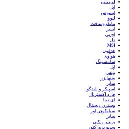
لپ تاپ
اپل
ایسوس
لنوو
مایکروسافت
ایسر
اچ پی
دل
MSI
هدفون
هوآوی
سامسونگ
اپل
بیتس
سنهایزر
سایر
اسپیکر و بلندگو
هارد اکسترنال
ای دیتا
وسترن دیجیتال
سیلیکون پاور
سایر
پرینتر و کپی
ویدیو پروژکتور