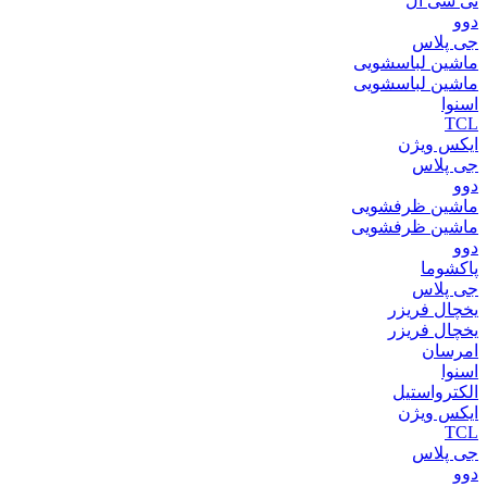
تی سی ال
دوو
جی پلاس
ماشین لباسشویی
ماشین لباسشویی
اسنوا
TCL
ایکس ویژن
جی پلاس
دوو
ماشین ظرفشویی
ماشین ظرفشویی
دوو
پاکشوما
جی پلاس
یخچال فریزر
یخچال فریزر
امرسان
اسنوا
الکترواستیل
ایکس ویژن
TCL
جی پلاس
دوو