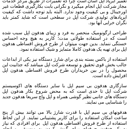
تعمیر ایرپاد اپل آسان است چرا که تعمیرات از طریق مرکز خدمات
مجاز شرکت اپل انجام می­گیرد و نگرانی بابت بکارگیری قطعات غیر
اورجینال و بی کیفیت وجود ندارد. البته باید توجه داشت که کیفیت
ایرپادهای تولیدی شرکت اپل در سطحی است که شاید کمتر باید
نگران خرابی آنها بود.
طراحی ارگونومیک منحصر به فرد و زیبای هدفون اپل سبب شده
است که در استفاده طولانی مدت؛ کاربر به هیچ وجه احساس
خستگی ننماید. بدین جهت می­توان از طرح فروش اقساطی هدفون
اپل برای تهیه یک هدفون کاملا متمایز و شیک استفاده نمود.
استفاده از باکس بسته بندی برای شارژ دستگاه نیز یکی از ابداعات
جالب بخش قوی تحقیق و توسعه شرکت اپل می­باشد که جذابیت این
محصول را در بین خریداران طرح فروش اقساطی هدفون اپل
افزایش داده است.
سازگاری هدفون بی سیم اپل با سایر دستگاه های اکوسیستم
شرکت اپل تا حدی است که به محض شروع بکار هدفون اپل
دستگاه های جانبی نظیر گوشی همراه و اپل واچ سریعا هدفون جدید
را شناسایی می نمایند.
هدفونهای بی سیم اپل با قدرت شارژ بالا می توانند بیش از پنج
ساعت امکان استفاده را برای کاربر پشتیبانی نمایند. از این لحاظ
استفاده از طرح فروش اقساطی هدفون اپل برای افرادی که نیاز
به یک هدفون حرفه­ای برای گوش کردن به موسیقی و انجام