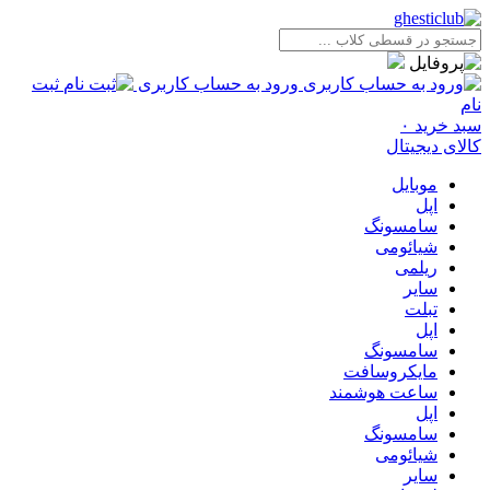
ورود به حساب کاربری
ثبت
نام
سبد خرید
۰
کالای دیجیتال
موبایل
اپل
سامسونگ
شیائومی
ریلمی
سایر
تبلت
اپل
سامسونگ
مایکروسافت
ساعت هوشمند
اپل
سامسونگ
شیائومی
سایر