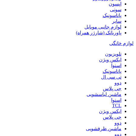
اپسون
سونی
پاناسونیک
سایر
لوازم جانبی موبایل
پاوربانک (شارژر همراه)
لوازم خانگی
تلویزیون
ایکس ویژن
اسنوا
پاناسونیک
تی سی ال
دوو
جی پلاس
ماشین لباسشویی
اسنوا
TCL
ایکس ویژن
جی پلاس
دوو
ماشین ظرفشویی
دوو