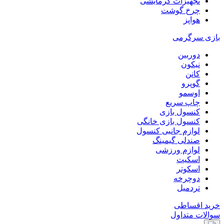
تجهیزات گرمایشی
چرخ گوشت
هواپز
بازی سرگرمی
دوربین
نیکون
کانن
گوپرو
اوسمو
چاپ سریع
کنسول بازی
کنسول بازی خانگی
لوازم جانبی کنسول
صندلی گیمینگ
لوازم ورزشی
اسکیت
اسکوتر
دوچرخه
تردمیل
خرید اقساطی
سوالات متداول