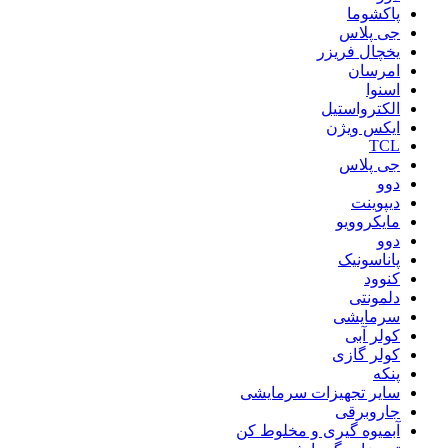
پاکشوما
جی پلاس
یخچال فریزر
امرسان
اسنوا
الکترواستیل
ایکس ویژن
TCL
جی پلاس
دوو
دیپوینت
مایکروویو
دوو
پاناسونیک
کنوود
دلمونتی
سرمایشی
کولر آبی
کولر گازی
پنکه
سایر تجهیزات سرمایشی
جاروبرقی
آبمیوه گیری و مخلوط کن