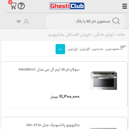
۰
خانه
>
لوازم خانگی
>
فروش اقساطی مایکروویو
محبوب‌ترین
جدیدترین
گران‌ترین
ارزان‌ترین
نام
سولاردام 38 لیتر ال جی مدل MA3884VC
۱۱۱,۳۰۰,۰۰۰
تومان
ماکروویو پاناسونیک مدل NN-ST34