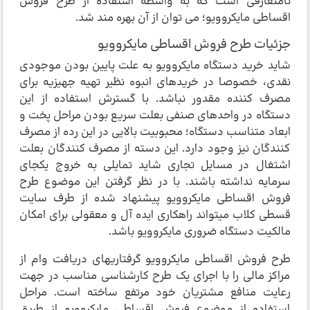
نامتعارفی است که به واسطه استفاده از طرح فروش
اقساطی مایکروویو؛ می ­توان از آن بهره مند شد.
جزئیات طرح فروش اقساطی مایکروویو
شاید خرید دستگاه مایکروویو به علت پایین بودن موجودی
نقدی، خصوصا در خریدهای انبوه نظیر تهیه جهیزیه برای
مصرف­ کننده مقدور نباشد. با گسترش استفاده از این
دستگاه در واحدهای صنفی بعلت سریع بودن مراحل پخت و
ابعاد متناسب دستگاه؛ محبوبیت بالایی در این رده از مصرف
کنندگان نیز وجود دارد. این دسته از مصرف کنندگان بعلت
اشتغال در مسایل تجاری شاید تمایلی به خروج یکجای
سرمایه نداشته باشند. با در نظر گرفتن این موضوع طرح
فروش اقساطی مایکروویو پیشنهاد شده از طرف سایت
قسطی­ کلاب می­تواند راهکاری ایده آل و معقولی برای امکان
مالکیت دستگاه ضروری مایکروویو باشد.
طرح فروش اقساطی مایکروویو گرفتاریهای دریافت وام از
مراکز مالی را با اجرای یک طرح کارشناسی مناسب در جهت
رعایت منافع مشتریان خود مرتفع ساخته است. مراحل
استفاده از موضوع فروش اقساطی مایکروویو از طریق