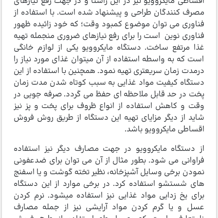
اقساطی مایکروویو نیز در این راستا و در جهت رفع نیازهای
مصرف ­کنندگان طراحی و پیشنهاد شده است. با استفاده از
فناوری می توان موضوع کمبود وقت؛ که خود زائیده ظهور
فناوری نوین است را برای رفع نیازهای ضروری منجمله تهیه
غذا مرتفع ساخت. دستگاه مایکروویو یکی از لوازم خانگی
است که به واسطه استفاده از آن می­توان غذای مورد نیاز را
درمدت زمان سریعتری تهیه نمود. همچنین با استفاده از این
دستگاه کیفیت مواد غذایی به سبب کوتاه شدن مدت زمان
پخت در حد قابل ملاحظه ای حفظ می گردد. صرفه جویی در
وقت و کاهش استفاده از انواع ظروف برای پخت و پز نیز
شاید از دیگر مزایای تهیه این دستگاه از طریق روش فروش
اقساطی مایکروویو باشد.
از دستگاه مایکروویو در جهت مصارف دیگر نیز استفاده
فراوانی می­ شود. بطور مثال از آن می­ توان برای ضدعفونی
نمودن برخی وسایل آشپزخانه، نظیر تخته گوشت و یا اسفنج
های شستشو استفاده کرد. در برخی موارد از این دستگاه
برای یخ زدایی مواد غذایی نیز استفاده می­شود. نرم کردن
عسل و یا گرم کردن مواد آرایشی نیز از جمله مصارف