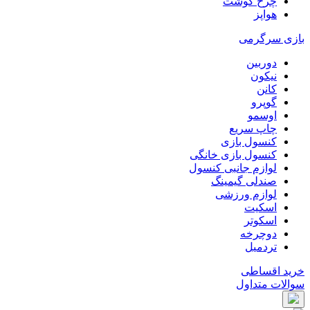
چرخ گوشت
هواپز
بازی سرگرمی
دوربین
نیکون
کانن
گوپرو
اوسمو
چاپ سریع
کنسول بازی
کنسول بازی خانگی
لوازم جانبی کنسول
صندلی گیمینگ
لوازم ورزشی
اسکیت
اسکوتر
دوچرخه
تردمیل
خرید اقساطی
سوالات متداول