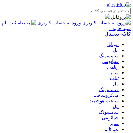
ورود به حساب کاربری
ثبت نام
سبد خرید
۰
کالای دیجیتال
موبایل
اپل
سامسونگ
شیائومی
ریلمی
سایر
تبلت
اپل
سامسونگ
مایکروسافت
ساعت هوشمند
اپل
سامسونگ
شیائومی
سایر
لپ تاپ