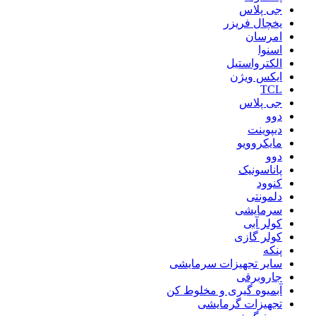
جی پلاس
یخچال فریزر
امرسان
اسنوا
الکترواستیل
ایکس ویژن
TCL
جی پلاس
دوو
دیپوینت
مایکروویو
دوو
پاناسونیک
کنوود
دلمونتی
سرمایشی
کولر آبی
کولر گازی
پنکه
سایر تجهیزات سرمایشی
جاروبرقی
آبمیوه گیری و مخلوط کن
تجهیزات گرمایشی