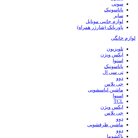
سونی
پاناسونیک
سایر
لوازم جانبی موبایل
پاوربانک (شارژر همراه)
لوازم خانگی
تلویزیون
ایکس ویژن
اسنوا
پاناسونیک
تی سی ال
دوو
جی پلاس
ماشین لباسشویی
اسنوا
TCL
ایکس ویژن
جی پلاس
دوو
ماشین ظرفشویی
دوو
پاکشوما