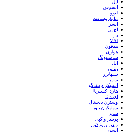
اپل
ایسوس
لنوو
مایکروسافت
ایسر
اچ پی
دل
MSI
هدفون
هوآوی
سامسونگ
اپل
بیتس
سنهایزر
سایر
اسپیکر و بلندگو
هارد اکسترنال
ای دیتا
وسترن دیجیتال
سیلیکون پاور
سایر
پرینتر و کپی
ویدیو پروژکتور
اپسون