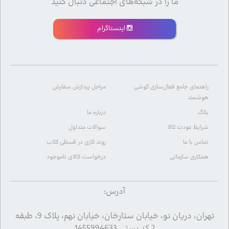
ما را در شبکه‌های اجتماعی دنبال کنید
اینستاگرام
راهنمای جامع فعال‌سازی گوشی
مراحل پردازش سفارش
هوشمند
بلاگ
درباره ما
شرایط عودت کالا
سوالات متداول
تماس با ما
روند کاری در قسطی کلاب
همکاری سازمانی
درخواست کالای ناموجود
آدرس:
تهران، دریان نو، خیابان ستارخان، خیابان نهم، پلاک 9، طبقه
2 کد پستی 1455994633