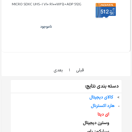
MICRO SDXC UHS-I V۱۰ R۱۰۰W۲۵+ADP 512G
ناموجود
قبلی
۱
بعدی
دسته بندی نتایج:
>
کالای دیجیتال
هارد اکسترنال
>
ای دیتا
وسترن دیجیتال
سیلیکون پاور