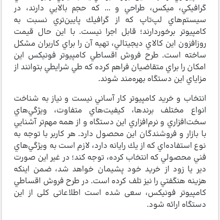
گرافيكي، ميكس، طراحي و ... كه حجم بالايي دارند، در
سيستم‌هاي لپ‌تاپ كه از گرافيك پايين‌تري نسبت به
كامپيوتر برخوردارند؛ قابل اجرا نيست. با اين حال قيمت
روزافزون اين كالاي ديجيتالي، تهيه آن را براي كاربران مشكل
ساخته است. طرح فروش اقساطي كامپيوتر فونيكس اين
امكان را براي متقاضيان فراهم كرده كه طي شرايطي بتوانند از
مزاياي اين دستگاه بهره‌مند شوند.
انتخاب و خريد كامپيوتر كار آساني نيست و نياز به شناخت
انواع مختلف برندها، كيفيت‌هاي متفاوت، ويژگي‌هاي
سخت‌افزاري و نرم‌افزاري اين دستگاه و از همه مهم‌تر آشنايي
با بازار و فروشندگان اين محصول دارد. هر كاربر با توجه به
نوع استفاده‌اي كه از يك رايانه دارد، لازم است به ويژگي‌هاي
فني محصولي كه انتخاب كرده،‌ توجه كند؛ در غير اين صورت
دير يا زود از خريد خود پشيمان خواهد شد، ضمن اينكه
هزينه هنگفتي را نيز تلف كرده است. در طرح فروش اقساطي
كامپيوتر فونيكس، سعی شده است اطلاعاتی کلی از این
دستگاه ارائه شود.