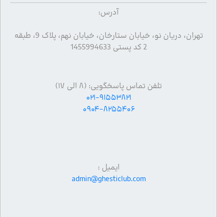
آدرس:
تهران، دریان نو، خیابان ستارخان، خیابان نهم، پلاک 9، طبقه
2 کد پستی 1455994633
تلفن تماس پاسخگویی: (۸ الی ۱۷)
۰۲۱-۹۱۵۵۳۸۲۱
۰۹۰۴-۸۲۵۵۴۰۶
ایمیل :
admin@ghesticlub.com