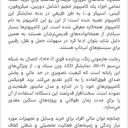
تمامي اجزاء يك كامپيوتر حجيم (شامل دوربين، ميكروفون،
كيس، اسپيكر و...) به طرز ظريفي در بدنه نمايشگر اين
كامپيوتر تعبيه شده است؛ از اين رو اين كامپيوتر به نام
كامپيوتر همه‌كاره معرفي شده است. اين كامپيوترها بسيار
سبك‌تر از همخانواده‌هاي قديمي‌ترشان هستند به همين
دليل شايد بتوان ادعا كرد در سهولت حمل و نقل، رقيبي
براي سيستم‌هاي لپ‌تاپ هستند.
رعايت هارموني رنگ، پردازنده قوي Core i7، اتصال به شبكه
بي‌سيم Wi-Fi، نمايشگر LED، وزن سبك و... از ويژگي‌هاي
اين رايانه است كه كيفيت تصويري در حد عالي و پخش
صداي فوق‌العاده را به كاربر تقديم مي‌كند. برند فونيكس
كامپيوترهاي خود را در اندازه و مدل مانيتور طبقه‌بندی
نموده است. سخت‌افزار قدرتمند اين دستگاه؛ استفاده از آن
را براي مدت زمان طولاني و پروژه‌هاي سنگين مقدور
مي‌سازد.
چنانچه توان مالي افراد براي خريد وسايل و تجهيزات مورد
نياز زندگي و زمينه‌هاي فعاليت تحصيلي و شغلي كفاف