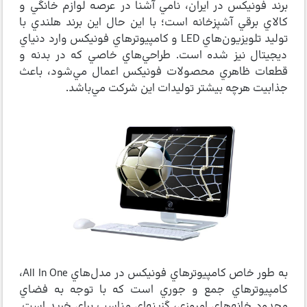
برند فونيكس در ايران، نامي آشنا در عرصه لوازم خانگي و
كالاي برقي آشپزخانه است؛ با اين حال اين برند هلندي با
توليد تلويزيون‌هاي LED و كامپيوترهاي فونيكس وارد دنياي
ديجيتال نيز شده است. طراحي‌هاي خاصي كه در بدنه و
قطعات ظاهري محصولات فونيكس اعمال مي‌شود، باعث
جذابيت هرچه بيشتر توليدات اين شركت مي‌باشد.
به طور خاص كامپيوتر‌هاي فونيكس در مدل‌هاي All In One،
كامپيوترهاي جمع و جوري است كه با توجه به فضاي
محدود خانه‌هاي امروزي، گزينه‌اي مناسب براي خريد است.