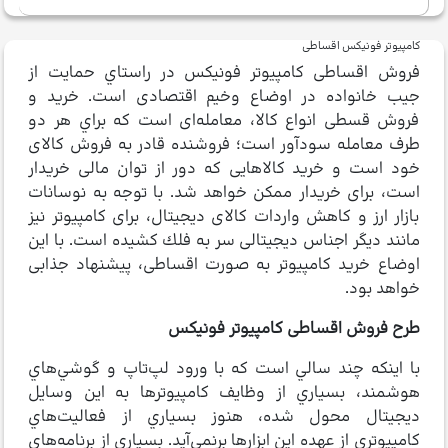
كامپيوتر فونیكس اقساطی
فروش اقساطی كامپيوتر فونيكس در راستاي حمايت از
جيب خانواده در اوضاع وخیم اقتصادی است. خرید و
فروش قسطی انواع كالا، معامله‌ای است كه براي هر دو
طرف معامله سودآور است؛ فروشنده قادر به فروش کالای
خود است و خرید كالاهايی كه دور از توان مالی خریدار
است، برای خریدار ممكن خواهد شد. با توجه به نوسانات
بازار ارز و كاهش واردات كالای دیجیتال، برای كامپیوتر نيز
مانند ديگر اجناس دیجیتالی سر به فلك كشيده است. با این
اوضاع خريد كامپیوتر به صورت اقساطی، پیشنهاد جذابی
خواهد بود.
طرح فروش اقساطی كامپيوتر فونيكس
با اينكه چند سالي است كه با ورود لپ‌تاپ و گوشي‌هاي
هوشمند، بسياري از وظايف كامپيوترها به اين وسايل
ديجيتال محول شده، هنوز بسياري از فعاليت‌هاي
كامپيوتري از عهده اين ابزارها برنمي‌آيد. بسياري از برنامه‌هاي