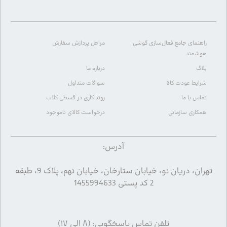
راهنمای جامع فعال‌سازی گوشی
مراحل پردازش سفارش
هوشمند
بلاگ
درباره ما
شرایط عودت کالا
سوالات متداول
تماس با ما
روند کاری در قسطی کلاب
همکاری سازمانی
درخواست کالای ناموجود
آدرس:
تهران، دریان نو، خیابان ستارخان، خیابان نهم، پلاک 9، طبقه
2 کد پستی 1455994633
تلفن تماس پاسخگویی: (۸ الی ۱۷)