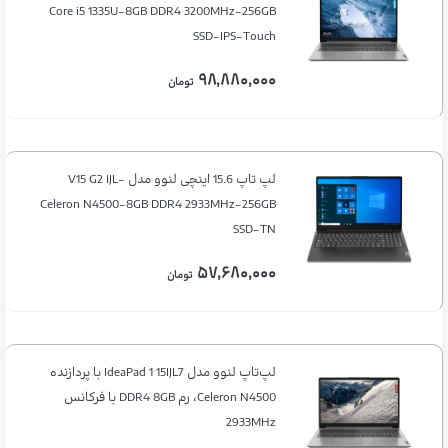
Core i5 1335U-8GB DDR4 3200MHz-256GB
SSD-IPS-Touch
۹۸,۸۸۰,۰۰۰
تومان
لپ تاپ 15.6 اینچی لنوو مدل V15 G2 IJL-
Celeron N4500-8GB DDR4 2933MHz-256GB
SSD-TN
۵۷,۶۸۰,۰۰۰
تومان
لپ‌تاپ لنوو مدل IdeaPad 1 15IJL7 با پردازنده
Celeron N4500، رم DDR4 8GB با فرکانس
2933MHz