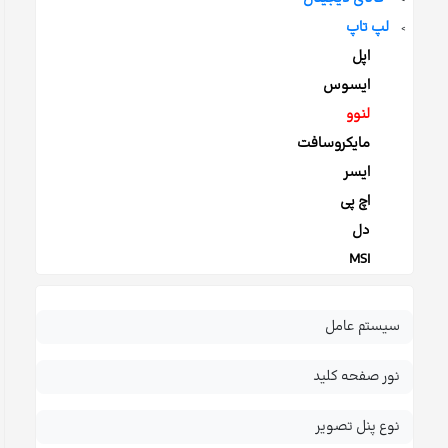
لپ تاپ
>
اپل
ایسوس
لنوو
مایکروسافت
ایسر
اچ پی
دل
MSI
سیستم عامل
نور صفحه کلید
نوع پنل تصویر