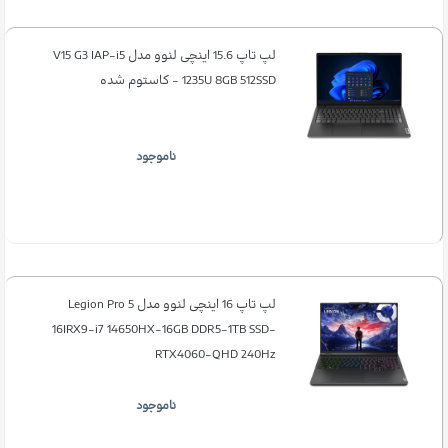
لپ تاپ 15.6 اینچی لنوو مدل V15 G3 IAP-i5
1235U 8GB 512SSD - کاستوم شده
ناموجود
لپ تاپ 16 اینچی لنوو مدل Legion Pro 5
16IRX9-i7 14650HX-16GB DDR5-1TB SSD-
RTX4060-QHD 240Hz
ناموجود