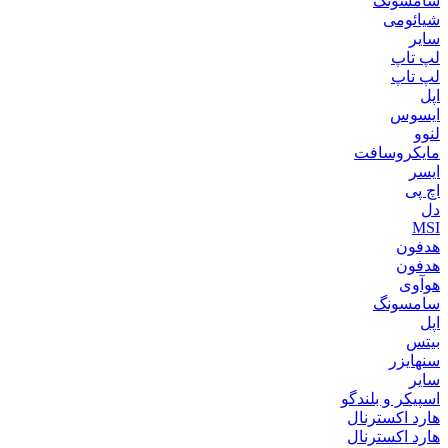
سامسونگ
شیائومی
سایر
لپ تاپ
لپ تاپ
اپل
ایسوس
لنوو
مایکروسافت
ایسر
اچ پی
دل
MSI
هدفون
هدفون
هوآوی
سامسونگ
اپل
بیتس
سنهایزر
سایر
اسپیکر و بلندگو
هارد اکسترنال
هارد اکسترنال