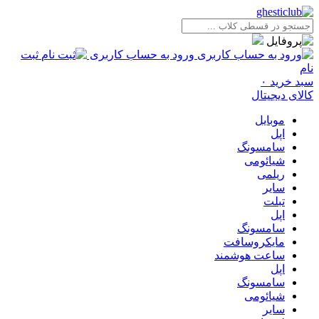
ورود به حساب کاربری
ثبت
نام
سبد خرید
۰
کالای دیجیتال
موبایل
اپل
سامسونگ
شیائومی
ریلمی
سایر
تبلت
اپل
سامسونگ
مایکروسافت
ساعت هوشمند
اپل
سامسونگ
شیائومی
سایر