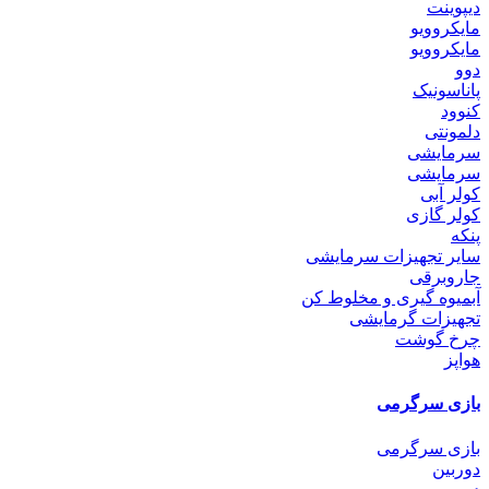
دیپوینت
مایکروویو
مایکروویو
دوو
پاناسونیک
کنوود
دلمونتی
سرمایشی
سرمایشی
کولر آبی
کولر گازی
پنکه
سایر تجهیزات سرمایشی
جاروبرقی
آبمیوه گیری و مخلوط کن
تجهیزات گرمایشی
چرخ گوشت
هواپز
بازی سرگرمی
بازی سرگرمی
دوربین