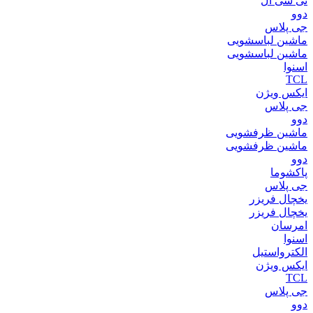
تی سی ال
دوو
جی پلاس
ماشین لباسشویی
ماشین لباسشویی
اسنوا
TCL
ایکس ویژن
جی پلاس
دوو
ماشین ظرفشویی
ماشین ظرفشویی
دوو
پاکشوما
جی پلاس
یخچال فریزر
یخچال فریزر
امرسان
اسنوا
الکترواستیل
ایکس ویژن
TCL
جی پلاس
دوو