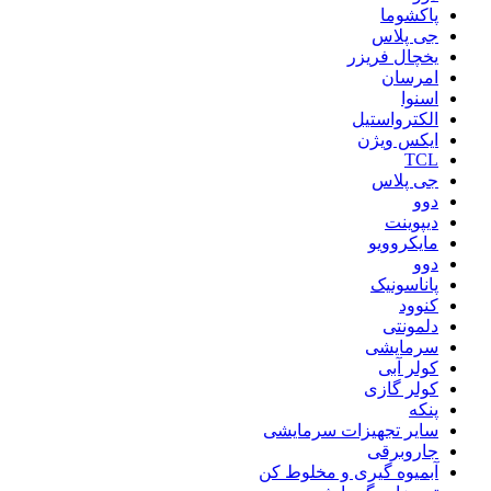
پاکشوما
جی پلاس
یخچال فریزر
امرسان
اسنوا
الکترواستیل
ایکس ویژن
TCL
جی پلاس
دوو
دیپوینت
مایکروویو
دوو
پاناسونیک
کنوود
دلمونتی
سرمایشی
کولر آبی
کولر گازی
پنکه
سایر تجهیزات سرمایشی
جاروبرقی
آبمیوه گیری و مخلوط کن