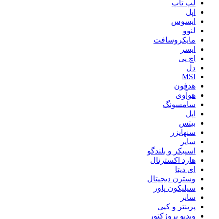
لپ تاپ
اپل
ایسوس
لنوو
مایکروسافت
ایسر
اچ پی
دل
MSI
هدفون
هوآوی
سامسونگ
اپل
بیتس
سنهایزر
سایر
اسپیکر و بلندگو
هارد اکسترنال
ای دیتا
وسترن دیجیتال
سیلیکون پاور
سایر
پرینتر و کپی
ویدیو پروژکتور