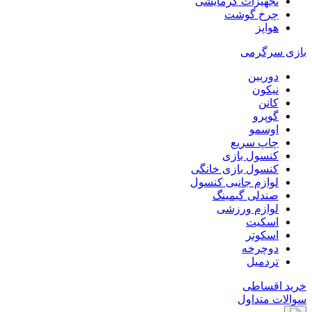
تجهیزات گرمایشی
چرخ گوشت
هواپز
بازی سرگرمی
دوربین
نیکون
کانن
گوپرو
اوسمو
چاپ سریع
کنسول بازی
کنسول بازی خانگی
لوازم جانبی کنسول
صندلی گیمینگ
لوازم ورزشی
اسکیت
اسکوتر
دوچرخه
تردمیل
خرید اقساطی
سوالات متداول