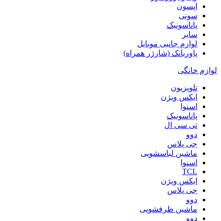
اپسون
سونی
پاناسونیک
سایر
لوازم جانبی موبایل
پاوربانک (شارژر همراه)
لوازم خانگی
تلویزیون
ایکس ویژن
اسنوا
پاناسونیک
تی سی ال
دوو
جی پلاس
ماشین لباسشویی
اسنوا
TCL
ایکس ویژن
جی پلاس
دوو
ماشین ظرفشویی
دوو