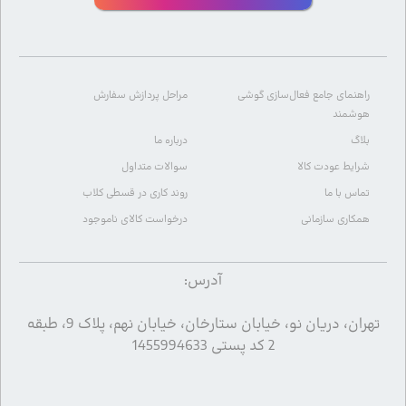
راهنمای جامع فعال‌سازی گوشی
مراحل پردازش سفارش
هوشمند
بلاگ
درباره ما
شرایط عودت کالا
سوالات متداول
تماس با ما
روند کاری در قسطی کلاب
همکاری سازمانی
درخواست کالای ناموجود
آدرس:
تهران، دریان نو، خیابان ستارخان، خیابان نهم، پلاک 9، طبقه
2 کد پستی 1455994633