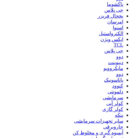
پاکشوما
جی پلاس
یخچال فریزر
امرسان
اسنوا
الکترواستیل
ایکس ویژن
TCL
جی پلاس
دوو
دیپوینت
مایکروویو
دوو
پاناسونیک
کنوود
دلمونتی
سرمایشی
کولر آبی
کولر گازی
پنکه
سایر تجهیزات سرمایشی
جاروبرقی
آبمیوه گیری و مخلوط کن