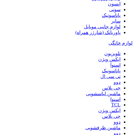
اپسون
سونی
پاناسونیک
سایر
لوازم جانبی موبایل
پاوربانک (شارژر همراه)
لوازم خانگی
تلویزیون
ایکس ویژن
اسنوا
پاناسونیک
تی سی ال
دوو
جی پلاس
ماشین لباسشویی
اسنوا
TCL
ایکس ویژن
جی پلاس
دوو
ماشین ظرفشویی
دوو