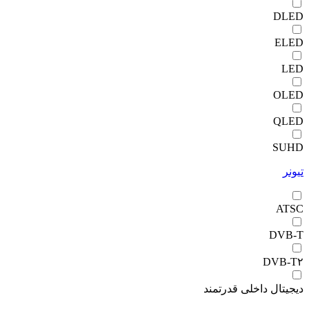
DLED
ELED
LED
OLED
QLED
SUHD
تیونر
ATSC
DVB-T
DVB-T۲
دیجیتال داخلی قدرتمند