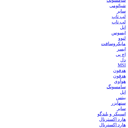
سامسونگ
شیائومی
سایر
لپ تاپ
لپ تاپ
اپل
ایسوس
لنوو
مایکروسافت
ایسر
اچ پی
دل
MSI
هدفون
هدفون
هوآوی
سامسونگ
اپل
بیتس
سنهایزر
سایر
اسپیکر و بلندگو
هارد اکسترنال
هارد اکسترنال