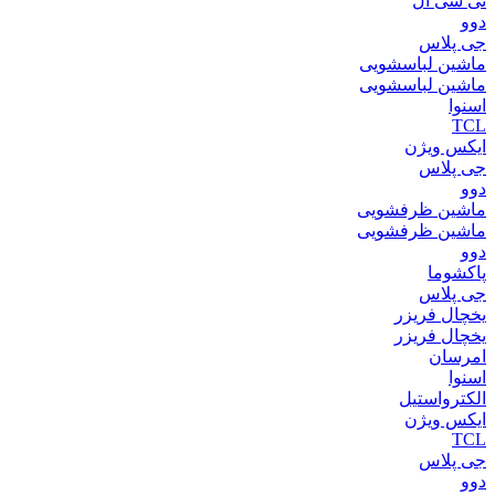
تی سی ال
دوو
جی پلاس
ماشین لباسشویی
ماشین لباسشویی
اسنوا
TCL
ایکس ویژن
جی پلاس
دوو
ماشین ظرفشویی
ماشین ظرفشویی
دوو
پاکشوما
جی پلاس
یخچال فریزر
یخچال فریزر
امرسان
اسنوا
الکترواستیل
ایکس ویژن
TCL
جی پلاس
دوو