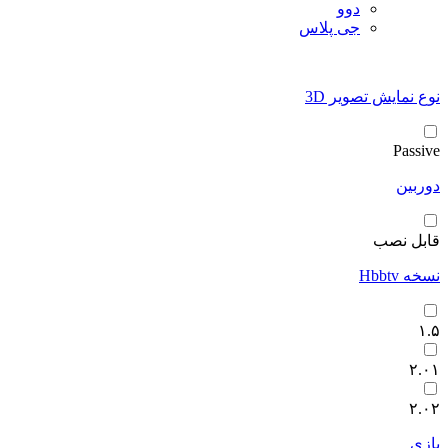
دوو
جی پلاس
نوع نمایش تصویر 3D
Passive
دوربین
قابل نصب
نسخه Hbbtv
۱.۵
۲.۰۱
۲.۰۲
بازی