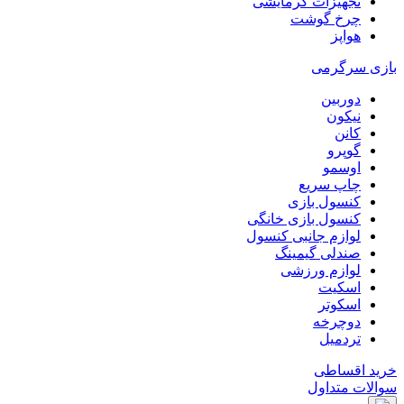
تجهیزات گرمایشی
چرخ گوشت
هواپز
بازی سرگرمی
دوربین
نیکون
کانن
گوپرو
اوسمو
چاپ سریع
کنسول بازی
کنسول بازی خانگی
لوازم جانبی کنسول
صندلی گیمینگ
لوازم ورزشی
اسکیت
اسکوتر
دوچرخه
تردمیل
خرید اقساطی
سوالات متداول