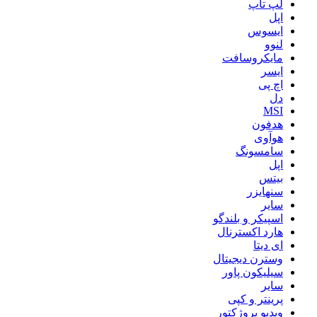
لپ تاپ
اپل
ایسوس
لنوو
مایکروسافت
ایسر
اچ پی
دل
MSI
هدفون
هوآوی
سامسونگ
اپل
بیتس
سنهایزر
سایر
اسپیکر و بلندگو
هارد اکسترنال
ای دیتا
وسترن دیجیتال
سیلیکون پاور
سایر
پرینتر و کپی
ویدیو پروژکتور