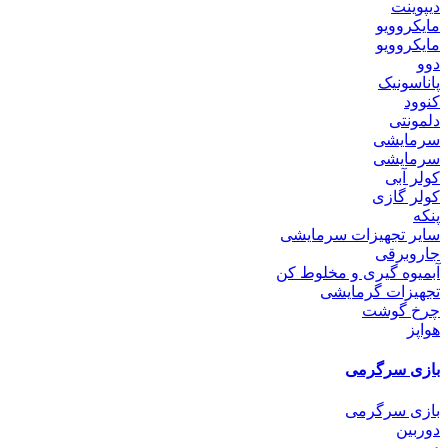
دیپوینت
مایکروویو
مایکروویو
دوو
پاناسونیک
کنوود
دلمونتی
سرمایشی
سرمایشی
کولر آبی
کولر گازی
پنکه
سایر تجهیزات سرمایشی
جاروبرقی
آبمیوه گیری و مخلوط کن
تجهیزات گرمایشی
چرخ گوشت
هواپز
بازی سرگرمی
بازی سرگرمی
دوربین