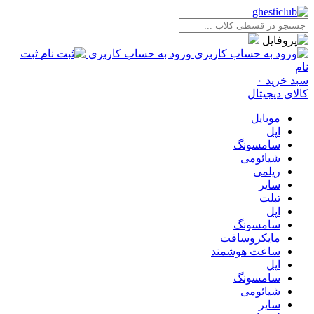
ورود به حساب کاربری
ثبت
نام
سبد خرید
۰
کالای دیجیتال
موبایل
اپل
سامسونگ
شیائومی
ریلمی
سایر
تبلت
اپل
سامسونگ
مایکروسافت
ساعت هوشمند
اپل
سامسونگ
شیائومی
سایر