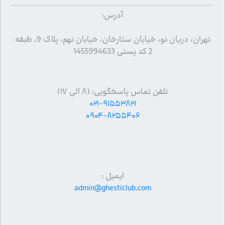
آدرس:
تهران، دریان نو، خیابان ستارخان، خیابان نهم، پلاک 9، طبقه
2 کد پستی 1455994633
تلفن تماس پاسخگویی: (۸ الی ۱۷)
۰۲۱-۹۱۵۵۳۸۲۱
۰۹۰۴-۸۲۵۵۴۰۶
ایمیل :
admin@ghesticlub.com