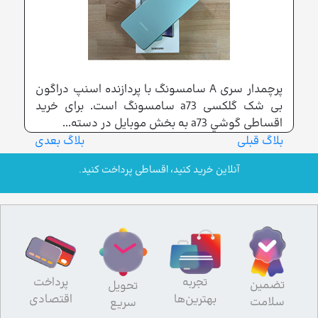
پرچمدار سری A سامسونگ با پردازنده اسنپ دراگون
بی شک گلکسی a73 سامسونگ است. برای خرید
اقساطی گوشي a73 به بخش موبایل در دسته...
بلاگ قبلی
بلاگ بعدی
آنلاین خرید کنید، اقساطی پرداخت کنید.
تجربه
پرداخت
تضمین
تحویل
بهترین‌ها
اقتصادی
سلامت
سریع