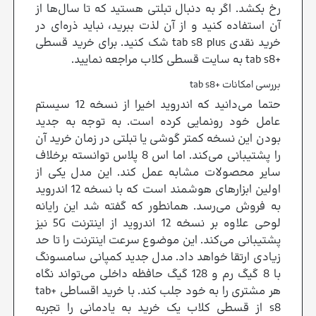
رخ بکشد. اگر به دنبال تبلتی هستید که تا سال‌ها از
آن استفاده کنید و از آن لذت ببرید، نباید ذره‌ای در
خرید نقدی tab s8 plus شک کنید. برای خرید قسطی
+tab s8 به سایت قسطی کلاب مراجعه نمایید.
بررسی امکانات +tab s8
حتما می‌دانید که اندروید اخیرا از نسخه 12 سیستم
عامل خود رونمایی کرده است. به توجه به جدید
بودن این نسخه کمتر گوشی یا تبلتی در زمان خرید آن
را پشتیبانی می‌کند. اما اس 8 پلاس توانسته برخلاف
سایر محصولات مشابه عمل کند. این مدل یکی از
اولین ابزارهای هوشمند است که با نسخه 12 اندروید
به فروش می‌رسد. همانطور که گفته شد این رایانه
لوحی علاوه بر نسخه 12 اندروید از اینترنت 5G نیز
پشتیبانی می‌کند. این موضوع سرعت اینترنت را تا حد
زیادی ارتقا خواهد داد. مدل جدید کمپانی سامسونگ
با 8 گیگ رم و 128 گیگ حافظه داخلی می‌تواند نگاه
هر مشتری را به خود جلب کند. با خرید اقساطی +tab
s8 از قسطی کلاب یک خرید به یادمانی را تجربه