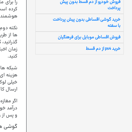
را برای م
فروش خودرو از دم قسط بدون پیش
پرداخت
کرده است
هوشمند ب
خرید گوشی اقساطی بدون پیش پرداخت
با سفته
نکته دوم 
ها از طر
فروش اقساطی موبایل برای فرهنگیان
گذرانید، 
زمان اخب
خرید ps4 از دم قسط
کنید.
شبکه های
هزینه ای
خیلی لوکس
ارسال کال
اگر مغازه
درآمد خود
و پس از ر
گوشی ها