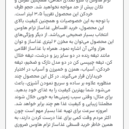
ترام هاوس با سرو صدای اضافی، همچنین لغزش و
تکان بیش از حد مواجه نخواهید شد. حجم ظرف
خردکن این محصول تقریباً ۳٫۵ لیتر است.
با توجه به این خصوصیات و همچنین کیفیت بالای
این محصول، خرید اقساطی غذاساز ترام هاوس
انتخاب بسیار صحیحی می‌باشد. از دیگر ویژگی‌های
این محصول می‌توان به مخزن ۲ لیتری غذاساز و توان
هزار واتی آن اشاره نمود. همراه با غذاساز اقلامی
مانند تیغه رنده در دو سایز ریز و درشت، تیغه خلال
کن، تیغه چیپسی کن در دو مدل نازک و ضخیم، تیغه
خردکن، آسیاب، همزن و خمیرزن و آسیاب در اختیار
خریداران قرار می‌گیرند. در کل این محصول چند
منظوره علاوه بر ساده و سریع نمودن آشپزی، باعث
می‌شود شما بهترین کیفیت را به غذای خود بدهید.
برای مثال: وقتی سیب زمینی‌ها به خوبی خلال شوند
مطمئنا زیبایی و کیفیت غذا هم چند برابر خواهد شد.
امروزه سرعت برای تهیه غذا بسیار مهم است چون
اکثر مردم وقت کمی برای غذا درست کردن دارند، به
همین خاطر خرید قسطی غذاساز ترام هاوس ضروری