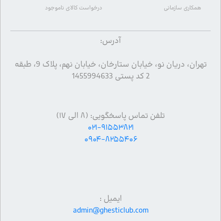
همکاری سازمانی
درخواست کالای ناموجود
آدرس:
تهران، دریان نو، خیابان ستارخان، خیابان نهم، پلاک 9، طبقه
2 کد پستی 1455994633
تلفن تماس پاسخگویی: (۸ الی ۱۷)
۰۲۱-۹۱۵۵۳۸۲۱
۰۹۰۴-۸۲۵۵۴۰۶
ایمیل :
admin@ghesticlub.com