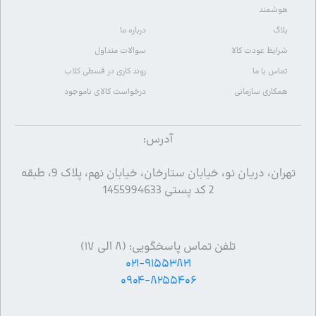
هوشمند
بلاگ
درباره ما
شرایط عودت کالا
سوالات متداول
تماس با ما
روند کاری در قسطی کلاب
همکاری سازمانی
درخواست کالای ناموجود
آدرس:
تهران، دریان نو، خیابان ستارخان، خیابان نهم، پلاک 9، طبقه
2 کد پستی 1455994633
تلفن تماس پاسخگویی: (۸ الی ۱۷)
۰۲۱-۹۱۵۵۳۸۲۱
۰۹۰۴-۸۲۵۵۴۰۶