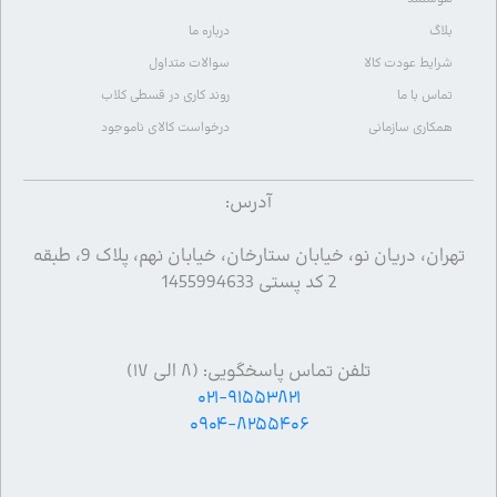
بلاگ
درباره ما
شرایط عودت کالا
سوالات متداول
تماس با ما
روند کاری در قسطی کلاب
همکاری سازمانی
درخواست کالای ناموجود
آدرس:
تهران، دریان نو، خیابان ستارخان، خیابان نهم، پلاک 9، طبقه
2 کد پستی 1455994633
تلفن تماس پاسخگویی: (۸ الی ۱۷)
۰۲۱-۹۱۵۵۳۸۲۱
۰۹۰۴-۸۲۵۵۴۰۶