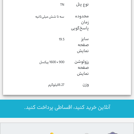
نوع پنل
TN
محدوده
سه تا شش میلی‌ثانیه
زمان
پاسخ‌گویی
سایز
19.5
صفحه
نمایش
رزولوشن
900 × 1600 پیکسل
صفحه
نمایش
وزن
6.27كيلوگرم
آنلاین خرید کنید، اقساطی پرداخت کنید.