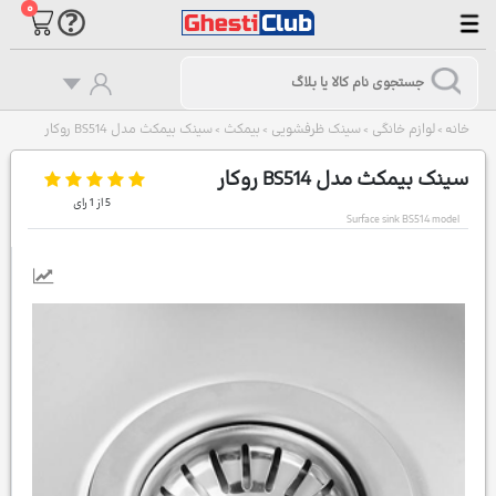
۰
خانه
لوازم خانگی
سینک ظرفشویی
بیمکث
سینک بیمکث مدل BS514 روکار
>
>
>
>
سینک بیمکث مدل BS514 روکار
5
از
1
رای
Surface sink BS514 model