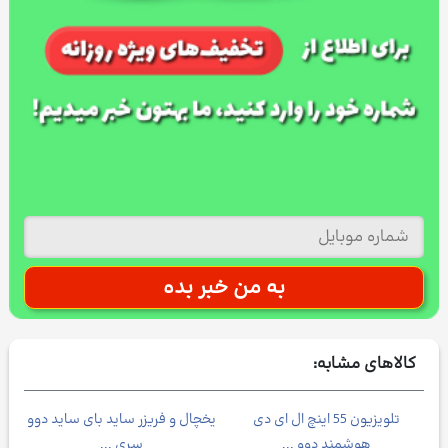
کالاهای مشابه:
تلویزیون 55 اینچ ال ای دی
یخچال و فریزر ساید بای ساید دوو
هوشمند دوو ...
سری ...