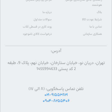
هوشمند
بلاگ
درباره ما
شرایط عودت کالا
سوالات متداول
تماس با ما
روند کاری در قسطی کلاب
همکاری سازمانی
درخواست کالای ناموجود
آدرس:
تهران، دریان نو، خیابان ستارخان، خیابان نهم، پلاک 9، طبقه
2 کد پستی 1455994633
تلفن تماس پاسخگویی: (۸ الی ۱۷)
۰۲۱-۹۱۵۵۳۸۲۱
۰۹۰۴-۸۲۵۵۴۰۶