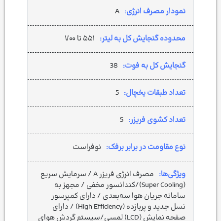
نمودار مصرف انرژی:
A
محدوده گنجایش کل به لیتر:
۵۵۱ تا ۷۰۰
گنجایش کل به فوت:
38
تعداد طبقات یخچال:
5
تعداد کشوی فریزر:
5
نوع مقاومت در برابر برفک:
نوفراست
ویژگی‌ها:
مصرف انرژی فریزر A / سرمایش سریع
(Super Cooling)/کندانسور مخفی / مجهز به
سامانه جریان هوا سه‌بعدی / دارای کمپرسور
نسل جدید و پربازده (High Efficiency) / دارای
صفحه نمایش (LCD) لمسی/سیستم گردش هوای