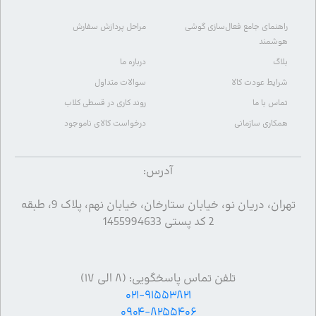
راهنمای جامع فعال‌سازی گوشی
مراحل پردازش سفارش
هوشمند
بلاگ
درباره ما
شرایط عودت کالا
سوالات متداول
تماس با ما
روند کاری در قسطی کلاب
همکاری سازمانی
درخواست کالای ناموجود
آدرس:
تهران، دریان نو، خیابان ستارخان، خیابان نهم، پلاک 9، طبقه
2 کد پستی 1455994633
تلفن تماس پاسخگویی: (۸ الی ۱۷)
۰۲۱-۹۱۵۵۳۸۲۱
۰۹۰۴-۸۲۵۵۴۰۶