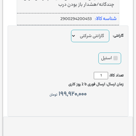
چندگانه/هشدار باز بودن درب
شناسه کالا:
2900294200453
گارانتی:
استیل
تعداد کالا:
زمان ارسال:
ارسال فوری تا 2 روز کاری
۱۹۹,۹۲۰,۰۰۰
تومان