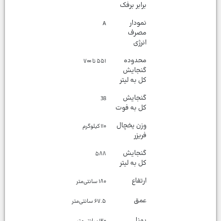
برابر برفک
نمودار
A
مصرف
انرژی
محدوده
۵۵۱ تا ۷۰۰
گنجایش
کل به لیتر
گنجایش
38
کل به فوت
وزن یخچال
۱۱۰ کیلوگرم
فریزر
گنجایش
۵۸۸
کل به لیتر
ارتفاع
۱۸۰ سانتی‌متر
عمق
۶۷.۵ سانتی‌متر
پهنا