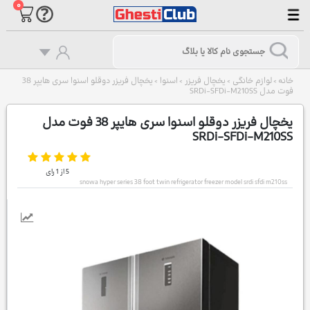
۰
خانه
لوازم خانگی
یخچال فریزر
اسنوا
یخچال فریزر دوقلو اسنوا سری هایپر 38
>
>
>
>
فوت مدل SRDi-SFDi-M210SS
یخچال فریزر دوقلو اسنوا سری هایپر 38 فوت مدل
SRDi-SFDi-M210SS
5
از
1
رای
snowa hyper series 38 foot twin refrigerator freezer model srdi sfdi m210ss