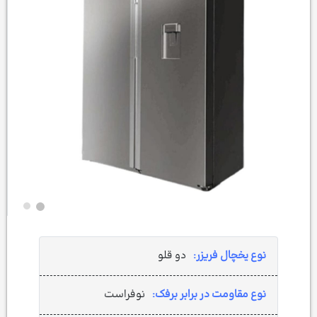
نوع یخچال فریزر:
دو قلو
نوع مقاومت در برابر برفک:
نوفراست