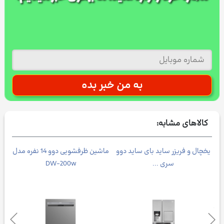
کالاهای مشابه:
یخچال و فریزر ساید بای ساید دوو
ماشین ظرفشویی دوو 14 نفره مدل
جار
سری ...
DW-200w