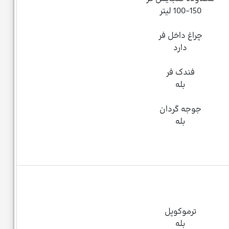
100-150 لیتر
چراغ داخل فر
دارد
فندک فر
بله
جوجه گردان
بله
ترموکوپل
بله