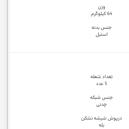
وزن
64 کیلوگرم
جنس بدنه
استیل
تعداد شعله
5 عدد
جنس شبکه
چدنی
درپوش شیشه نشکن
بله