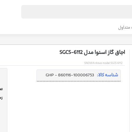
متداول
اجاق گاز اسنوا مدل SGC5-6112
SNOWA stove model SGC5 6112
شناسه کالا:
GHP - 860116-100006753
تعد
زم