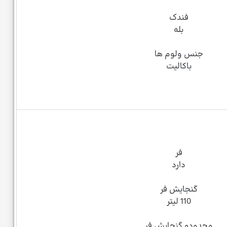
فندک
بله
جنس ولوم ها
باکالیت
فر
دارد
گنجایش فر
110 لیتر
محدوده گنجایش فر