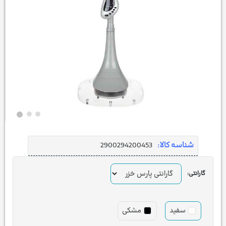
شناسه کالا:
2900294200453
گارانتی:
سفید
مشکی