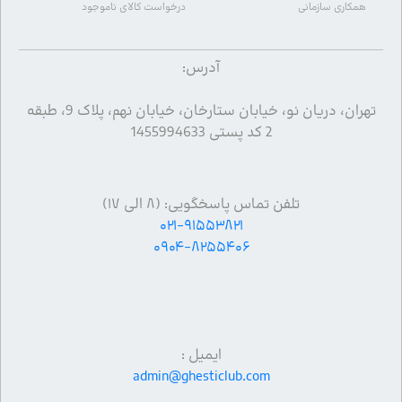
همکاری سازمانی
درخواست کالای ناموجود
آدرس:
تهران، دریان نو، خیابان ستارخان، خیابان نهم، پلاک 9، طبقه
2 کد پستی 1455994633
تلفن تماس پاسخگویی: (۸ الی ۱۷)
۰۲۱-۹۱۵۵۳۸۲۱
۰۹۰۴-۸۲۵۵۴۰۶
ایمیل :
admin@ghesticlub.com