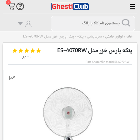
۰
خانه
لوازم خانگی
سرمایشی
پنکه
پنکه پارس خزر مدل ES-4070RW
>
>
>
>
پنکه پارس خزر مدل ES-4070RW
5
از
1
رای
Pars Khazar fan model ES 4070RW