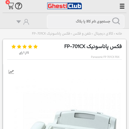
۰
خانه
کالای دیجیتال
تلفن و فکس
فکس پاناسونیک FP-701CX
>
>
>
فکس پاناسونیک FP-701CX
5
از
1
رای
Panasonic FP 701CX FAX