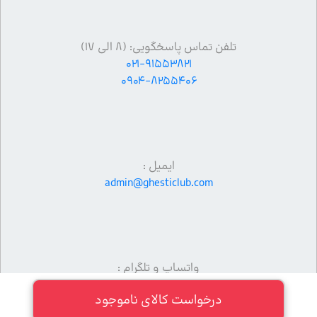
تلفن تماس پاسخگویی: (۸ الی ۱۷)
۰۲۱-۹۱۵۵۳۸۲۱
۰۹۰۴-۸۲۵۵۴۰۶
ایمیل :
admin@ghesticlub.com
واتساپ و تلگرام :
09013383406