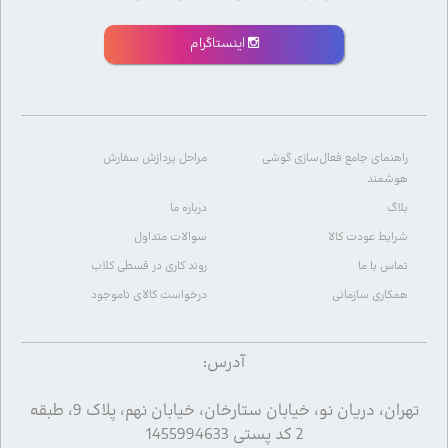
اینستاگرام
راهنمای جامع فعال‌سازی گوشی
مراحل پردازش سفارش
هوشمند
بلاگ
درباره ما
شرایط عودت کالا
سوالات متداول
تماس با ما
روند کاری در قسطی کلاب
همکاری سازمانی
درخواست کالای ناموجود
آدرس:
تهران، دریان نو، خیابان ستارخان، خیابان نهم، پلاک 9، طبقه
2 کد پستی 1455994633