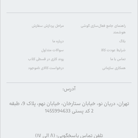
راهنمای جامع فعال‌سازی گوشی
مراحل پردازش سفارش
هوشمند
بلاگ
درباره ما
شرایط عودت کالا
سوالات متداول
تماس با ما
روند کاری در قسطی کلاب
همکاری سازمانی
درخواست کالای ناموجود
آدرس:
تهران، دریان نو، خیابان ستارخان، خیابان نهم، پلاک 9، طبقه
2 کد پستی 1455994633
تلفن تماس پاسخگویی: (۸ الی ۱۷)