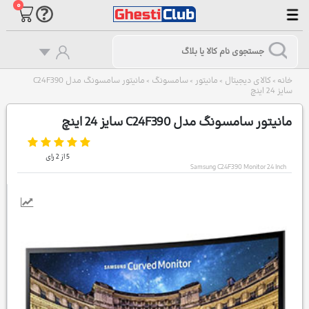
۰
خانه
کالای دیجیتال
مانیتور
سامسونگ
مانیتور سامسونگ مدل C24F390
>
>
>
>
سایز 24 اینچ
مانیتور سامسونگ مدل C24F390 سایز 24 اینچ
5
از
2
رای
Samsung C24F390 Monitor 24 Inch