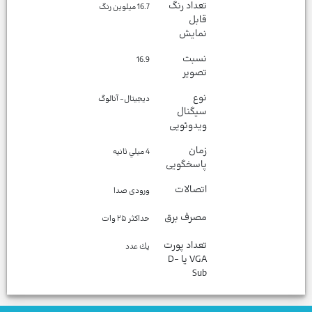
تعداد رنگ
16.7 ميلوين رنگ
قابل
نمایش
نسبت
16.9
تصویر
نوع
ديجيتال- آنالوگ
سیگنال
ویدوئویی
زمان
4 ميلي ثانيه
پاسخگویی
اتصالات
ورودی صدا
مصرف برق
حداکثر ۲۵ وات
تعداد پورت
يك عدد
VGA یا D-
Sub