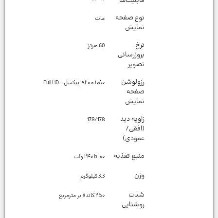
قابلیت‌ها
نوع صفحه‌
مات
نمایش
نرخ
60 هرتز
بروزرسانی
تصویر
رزولوشن
۱۰۸۰ × ۱۹۲۰ پیکسل - Full HD
صفحه
نمایش
زاویه دید
178/178
(افقی/
عمودی)
منبع تغذیه
۱۰۰ تا ۲۴۰ ولت
وزن
3.3 كيلوگرم
شدت
۲۵۰ کاندلا بر مترمربع
روشنایی