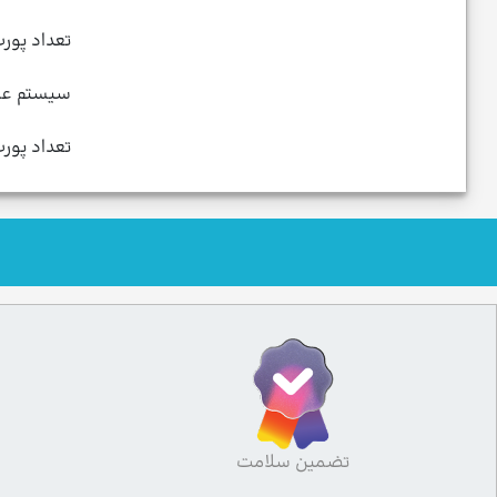
تعداد پورت  3.1
سیستم عا
تعداد پورت  3.0
تضمین سلامت