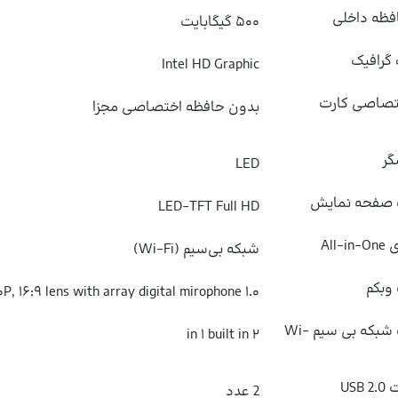
فظه داخلی
۵۰۰ گیگابایت
گرافیک
Intel HD Graphic
تصاصی کارت
بدون حافظه اختصاصی مجزا
گر
LED
صفحه نمایش
LED-TFT Full HD
All
شبکه بی‌سیم (Wi-Fi)
وبکم
۱.۰ mega pixel, HD ۷۲۰P, ۱۶:۹ lens with array digital mirophone
توضیحات شبکه بی سیم Wi-
۲ in ۱ built in
USB
2 عدد