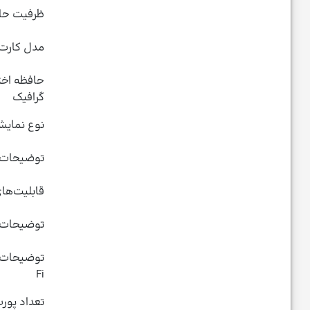
ظرفیت حا
مدل کارت 
حافظه اخ
گرافیک
نوع نمایش
توضیحات 
قابلیت‌های -in-One
توضیحات 
Fi
تعداد پورت  2.0