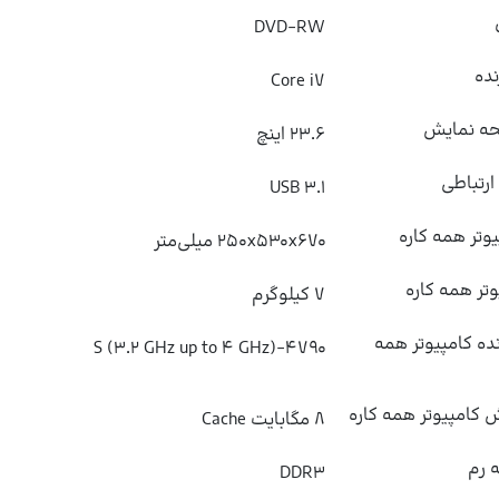
DVD-RW
نده
Core i۷
حه نمایش
۲۳.۶ اینچ
ارتباطی
USB ۳.۱
یوتر همه کاره
۲۵۰x۵۳۰x۶۷۰ میلی‌متر
تر همه کاره
۷ کیلوگرم
ده کامپیوتر همه
۴۷۹۰-S (۳.۲ GHz up to ۴ GHz)
کامپیوتر همه کاره
۸ مگابایت Cache
 رم
DDR۳