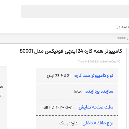
متداول
کامپیوتر همه کاره 24 اینچی فونیکس مدل 80001
Phoenix 80001 24 inch All in One PC
نوع کامپیوتر همه کاره:
21 تا 23.9 اینچ
تعد
سازنده پردازنده:
Intel
زم
دقت صفحه نمایش:
Full HD| ۱۹۲۰ x۱۰۸۰
نوع حافظه داخلی:
هارددیسک