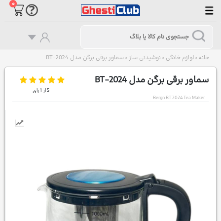
۰
خانه
لوازم خانگی
نوشیدنی ساز
سماور برقی برگن مدل BT-2024
>
>
>
سماور برقی برگن مدل BT-2024
5
از
1
رای
Bergn BT 2024 Tea Maker