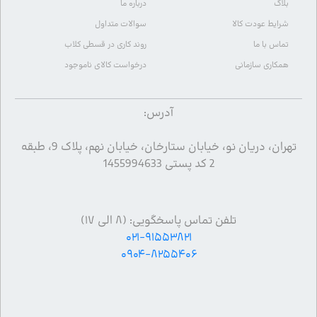
بلاگ
درباره ما
شرایط عودت کالا
سوالات متداول
تماس با ما
روند کاری در قسطی کلاب
همکاری سازمانی
درخواست کالای ناموجود
آدرس:
تهران، دریان نو، خیابان ستارخان، خیابان نهم، پلاک 9، طبقه
2 کد پستی 1455994633
تلفن تماس پاسخگویی: (۸ الی ۱۷)
۰۲۱-۹۱۵۵۳۸۲۱
۰۹۰۴-۸۲۵۵۴۰۶