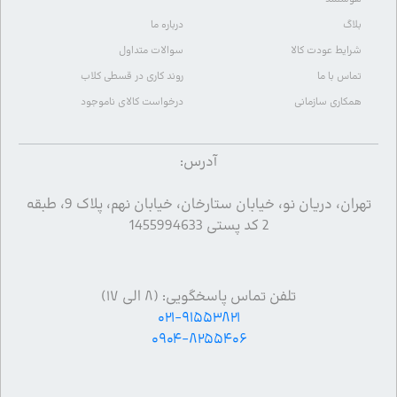
بلاگ
درباره ما
شرایط عودت کالا
سوالات متداول
تماس با ما
روند کاری در قسطی کلاب
همکاری سازمانی
درخواست کالای ناموجود
آدرس:
تهران، دریان نو، خیابان ستارخان، خیابان نهم، پلاک 9، طبقه
2 کد پستی 1455994633
تلفن تماس پاسخگویی: (۸ الی ۱۷)
۰۲۱-۹۱۵۵۳۸۲۱
۰۹۰۴-۸۲۵۵۴۰۶