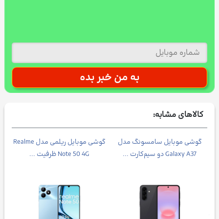
کالاهای مشابه:
Galax
گوشی موبایل سامسونگ مدل
گوشی موبایل ریلمی مدل Realme
Galaxy A37 دو سیم‌کارت ...
Note 50 4G ظرفیت ...