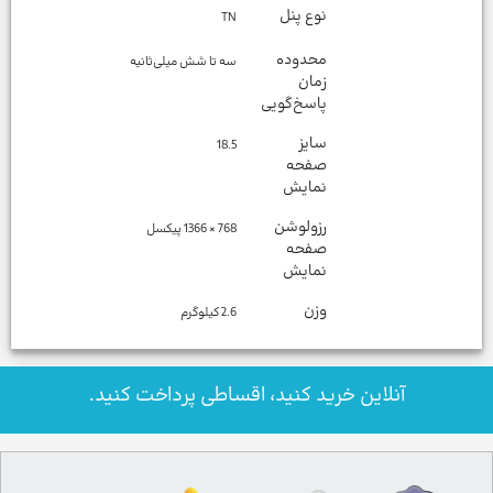
نوع پنل
TN
محدوده
سه تا شش میلی‌ثانیه
زمان
پاسخ‌گویی
سایز
18.5
صفحه
نمایش
رزولوشن
768 × 1366 پیکسل
صفحه
نمایش
وزن
2.6 كيلوگرم
آنلاین خرید کنید، اقساطی پرداخت کنید.