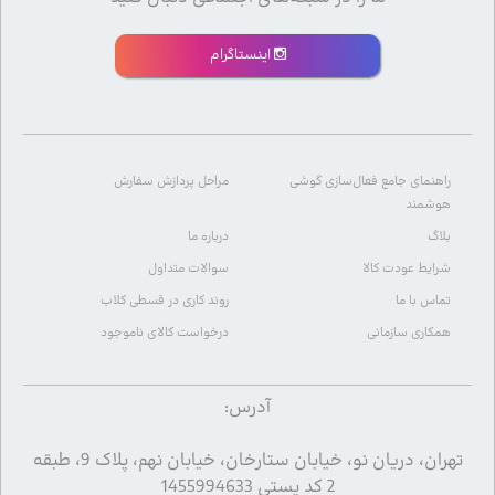
اینستاگرام
راهنمای جامع فعال‌سازی گوشی
مراحل پردازش سفارش
هوشمند
بلاگ
درباره ما
شرایط عودت کالا
سوالات متداول
تماس با ما
روند کاری در قسطی کلاب
همکاری سازمانی
درخواست کالای ناموجود
آدرس:
تهران، دریان نو، خیابان ستارخان، خیابان نهم، پلاک 9، طبقه
2 کد پستی 1455994633