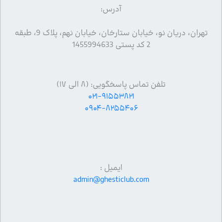
آدرس:
تهران، دریان نو، خیابان ستارخان، خیابان نهم، پلاک 9، طبقه
2 کد پستی 1455994633
تلفن تماس پاسخگویی: (۸ الی ۱۷)
۰۲۱-۹۱۵۵۳۸۲۱
۰۹۰۴-۸۲۵۵۴۰۶
ایمیل :
admin@ghesticlub.com