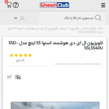
۰
خانه
لوازم خانگی
تلویزیون
اسنوا
تلویزیون ال ای دی هوشمند اسنوا 55 اینچ
>
>
>
>
مدل SSD-55LS540U
تلویزیون ال ای دی هوشمند اسنوا 55 اینچ مدل SSD-
55LS540U
5
از
1
رای
snowa 55 inch smart led tv model ssd 55ls540u