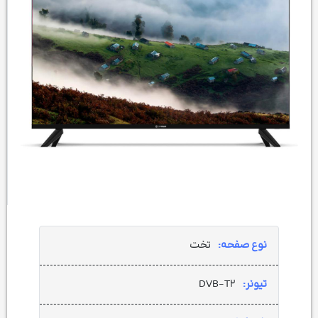
نوع صفحه:
تخت
تیونر:
DVB-T۲