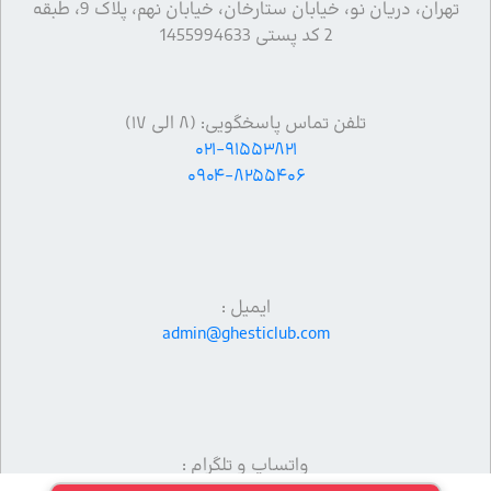
تهران، دریان نو، خیابان ستارخان، خیابان نهم، پلاک 9، طبقه
2 کد پستی 1455994633
تلفن تماس پاسخگویی: (۸ الی ۱۷)
۰۲۱-۹۱۵۵۳۸۲۱
۰۹۰۴-۸۲۵۵۴۰۶
ایمیل :
admin@ghesticlub.com
واتساپ و تلگرام :