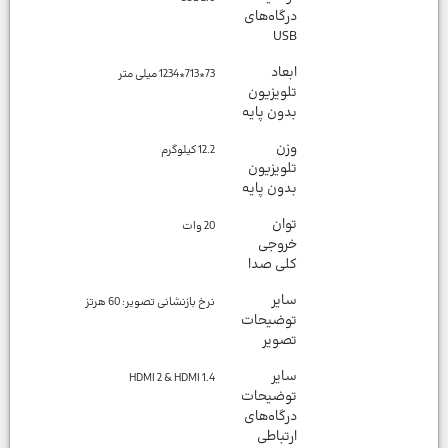
درگاه‌های
USB
ابعاد
73*713*1234 میلی متر
تلویزیون
بدون پایه
وزن
12.2 کیلوگرم
تلویزیون
بدون پایه
توان
20 وات
خروجی
کلی صدا
سایر
نرخ بازنشانی تصویر: 60 هرتز
توضیحات
تصویر
سایر
HDMI 2 & HDMI 1.4
توضیحات
درگاه‌های
ارتباطی