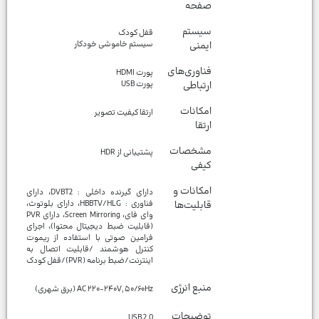
صفحه
سیستم
قفل کودک
ایمنی
سیستم خاموشی خودکار
فناوری‌های
پورت HDMI
ارتباطی
پورت USB
امکانات
ارتقا کیفیت تصویر
ارتقا
مشخصات
پشتیبانی از HDR
کیفی
امکانات و
دارای گیرنده داخلی : DVBT2، دارای
قابلیت‌ها
فناوری : HBBTV/HLG، دارای بلوتوث،
وای فای، Screen Mirroring، دارای PVR
(قابلیت ضبط دیجیتال محتوا)، اجرای
فرامین صوتی با استفاده از ریموت
کنترل هوشمند /قابلیت اتصال به
اینترنت/ضبط برنامه (PVR)/قفل کودک
منبع انرژی
AC ۲۲۰-۲۴۰V, ۵۰/۶۰Hz (برق شهری)
توضیحات
USB 2.0