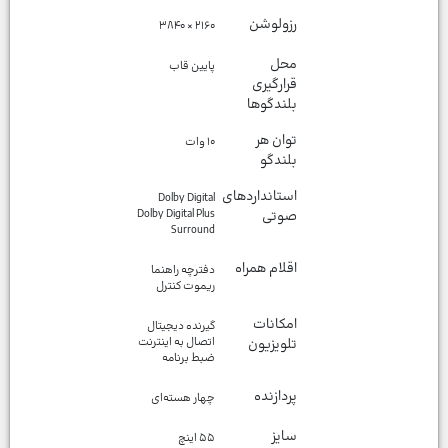
رزولوشن
۲۱۶۰ × ۳۸۴۰
محل
پایین قاب
قرارگیری
بلندگوها
توان هر
۱۰ وات
بلندگو
استانداردهای
Dolby Digital
صوتی
Dolby Digital Plus
Surround
اقلام همراه
دفترچه راهنما
ریموت کنترل
امکانات
گیرنده دیجیتال
تلویزیون
اتصال به اینترنت
ضبط برنامه
پردازنده
چهار هسته‌ای
سایز
۵۵ اینچ