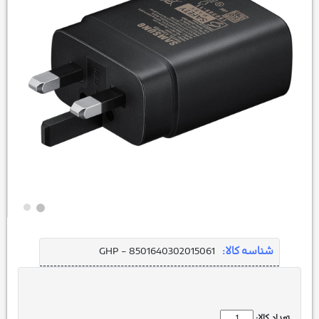
شناسه کالا:
GHP - 8501640302015061
تعداد کالا: