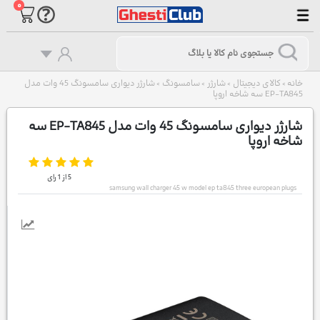
۰
خانه
کالای دیجیتال
شارژر
سامسونگ
شارژر دیواری سامسونگ 45 وات مدل
>
>
>
>
EP-TA845 سه شاخه اروپا
شارژر دیواری سامسونگ 45 وات مدل EP-TA845 سه
شاخه اروپا
5
از
1
رای
samsung wall charger 45 w model ep ta845 three european plugs