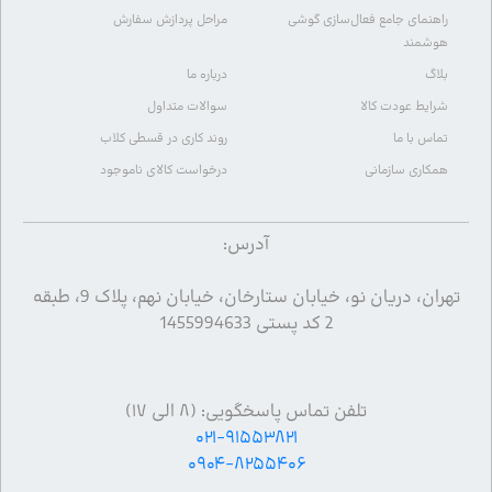
راهنمای جامع فعال‌سازی گوشی
مراحل پردازش سفارش
هوشمند
بلاگ
درباره ما
شرایط عودت کالا
سوالات متداول
تماس با ما
روند کاری در قسطی کلاب
همکاری سازمانی
درخواست کالای ناموجود
آدرس:
تهران، دریان نو، خیابان ستارخان، خیابان نهم، پلاک 9، طبقه
2 کد پستی 1455994633
تلفن تماس پاسخگویی: (۸ الی ۱۷)
۰۲۱-۹۱۵۵۳۸۲۱
۰۹۰۴-۸۲۵۵۴۰۶