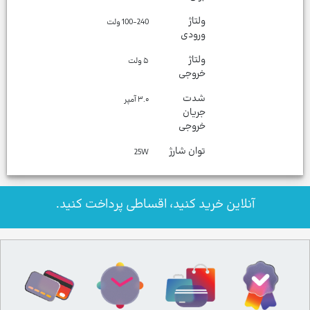
ولتاژ
100-240 ولت
ورودی
ولتاژ
خروجی
شدت
جریان
خروجی
توان شارژ
25W
آنلاین خرید کنید، اقساطی پرداخت کنید.