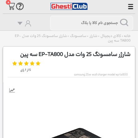
۰
خانه
کالای دیجیتال
شارژر
سامسونگ
شارژر سامسونگ 25 وات مدل EP-
>
>
>
>
TA800 سه پین
شارژر سامسونگ 25 وات مدل EP-TA800 سه پین
5
از
1
رای
samsung 25w wall charger model ep ta800