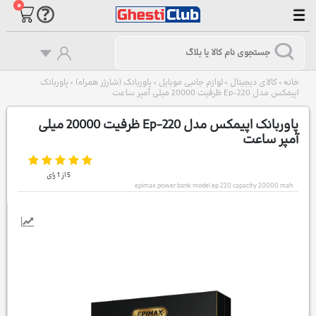
۰
خانه
کالای دیجیتال
لوازم جانبی موبایل
پاوربانک (شارژر همراه)
پاوربانک
>
>
>
>
اپیمکس مدل Ep-220 ظرفیت 20000 میلی آمپر ساعت
پاوربانک اپیمکس مدل Ep-220 ظرفیت 20000 میلی
آمپر ساعت
5
از
1
رای
epimax power bank model ep 220 capacity 20000 mah