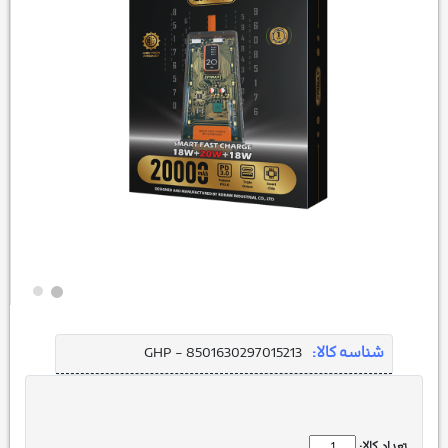
شناسه کالا:
GHP - 8501630297015213
تعداد کالا: