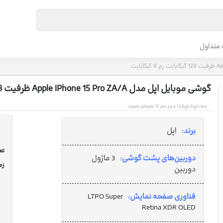
متداول
گوشی موبایل اپل مدل Apple iPhone 15 Pro ZA/A ظرفیت 128 گیگابایت رم 8 گیگابایت
apple iphone 15 pro za a 128gb 8gb ram
برند:
اپل
تعد
دوربین‌های پشت گوشی:
3 ماژول
زم
دوربین
فناوری صفحه نمایش:
LTPO Super
Retina XDR OLED