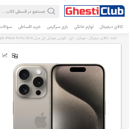
کالای دیجیتال
لوازم خانگی
بازی سرگرمی
خرید اقساطی
سوالات 
خانه
کالای دیجیتال
موبایل
اپل
گوشی موبایل اپل مدل Apple iPhone 15 Pro ZA/A ظرفیت 128 گیگابایت رم 8 گیگابایت
>
>
>
>