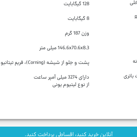
لی
128 گیگابایت
8 گیگابایت
وزن 187 گرم
146.6x70.6x8.3 میلی‌ متر
ه
پشت و جلو از شیشه (Corning)، فریم تیتانیوم درجه 5
اتری
از نوع لیتیوم یونی
آنلاین خرید کنید، اقساطی پرداخت کنید.