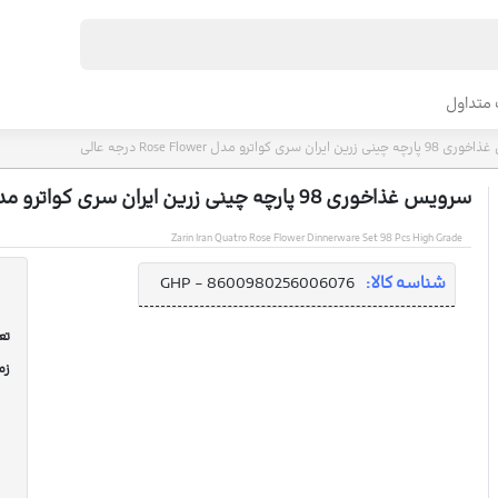
متداول
 ایران سری کواترو مدل Rose Flower درجه عالی
سرویس غذاخوری 98 پارچه چینی زرین ایران سری کواترو مدل Rose Flower درجه عالی
Zarin Iran Quatro Rose Flower Dinnerware Set 98 Pcs High Grade
شناسه کالا:
GHP - 8600980256006076
تعد
زم