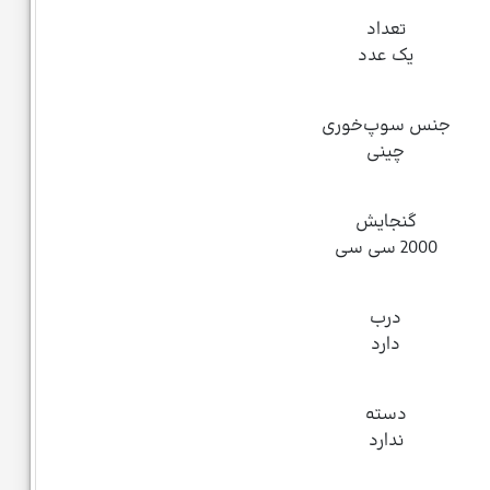
تعداد
یک عدد
جنس سوپ‌خوری
چینی
گنجایش
2000 سی‌ سی
درب
دارد
دسته
ندارد