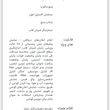
شمارشگر ضربان قلب
قابلیت
اعلام اعلان‌های دریافتی - نمایش
های ویژه
پیام‌های متنی پشتیبانی از ۱۱۷ حالت
ورزشی، پایش ضربان قلب، اندازه‌گیری
سطح اکسیژن خون، محاسبه مسافت
طی شده، پایش وضعیت خواب، پایش
وضعیت استرس، پایش وضعیت
سلامت بانوان، برنامه‌‌ی تمرین تنفس،
هشدار عدم تحرک، دستیار صوتی Xiao
AI، کنترل موسیقی، امکان کنترل
تجهیزات هوشمند Mijia، قابلیت
شخصی‌سازی واچ فیس، نمایش
وضعیت آب و هوا، پیدا کردن گوشی از
طریق ساعت، نمایش اعلان‌های گوشی
و تقویم، نمایش روز و ساعت، تایمر،
هشدار بیدارباش، استفاده به عنوان
شاتر برای دوربین گوشی
اقلام همراه
دفترچه راهنما و کابل شارژر