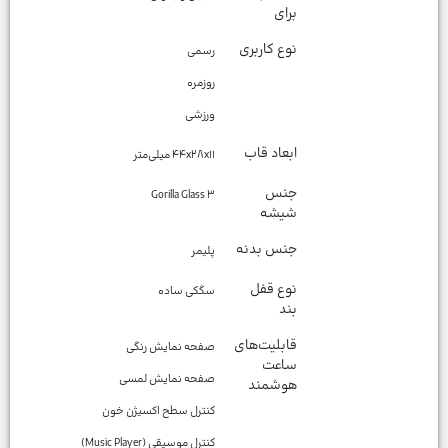
برای
نوع کاربری
ورزشی
ابعاد قاب
۴۴x۲۸x۱۱ میلی‌متر
جنس
Gorilla Glass ۳
شیشه
جنس بدنه
پلیمر
نوع قفل
سگکی ساده
بند
قابلیت‌های
ساعت
هوشمند
کنترل موسیقی (Music Player)