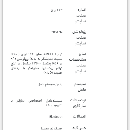
اندازه
۱.۶۴ اینچ
صفحه
نمایش
رزولوشن
۱۹۲x۴۹۰
صفحه
نمایش
سایر
نوع AMOLED سایز ۱.۶۴ اینچ (~۷۰%
مشخصات
نسبت نمایشگر به بدنه) رزولوشن ۲۸۰
در ۴۵۶ پیکسل (~۳۲۶ پیکسل در اینچ
صفحه
تراکم پیکسلی) نمایشگر با لبه‌های
نمایش
خمیده (۲.۵D)
سیستم
بدون سیستم عامل
عامل
توضیحات
سیستم‌عامل اختصاصی سازگار با
سازگاری
اندروید و iOS
اتصالات
Bluetooth
حس‌گرها