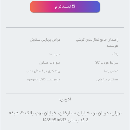
اینستاگرام
راهنمای جامع فعال‌سازی گوشی
مراحل پردازش سفارش
هوشمند
بلاگ
درباره ما
شرایط عودت کالا
سوالات متداول
تماس با ما
روند کاری در قسطی کلاب
همکاری سازمانی
درخواست کالای ناموجود
آدرس:
تهران، دریان نو، خیابان ستارخان، خیابان نهم، پلاک 9، طبقه
2 کد پستی 1455994633