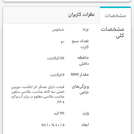
نظرات کاربران
مشخصات
مشخصات
برند
شیائومی
کلی
تعداد سیم
دو
کارت
حافظه
256 گیگابایت
داخلی
مقدار RAM
8 گیگابایت
ویژگی‌های
فبلت، دارای حسگر اثر انگشت، دوربین
خاص
اصلی سه گانه، مناسب عکاسی سلفی،
مناسب عکاسی، مقاوم در برابر آب و گرد
و غبار
وزن
196 گرم
ابعاد
7.8 × 76.4 × 163.7