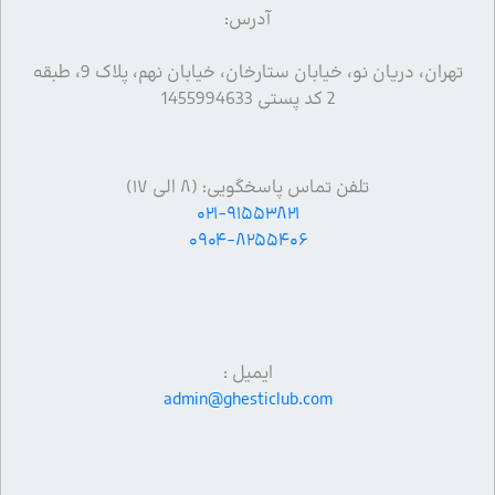
آدرس:
تهران، دریان نو، خیابان ستارخان، خیابان نهم، پلاک 9، طبقه
2 کد پستی 1455994633
تلفن تماس پاسخگویی: (۸ الی ۱۷)
۰۲۱-۹۱۵۵۳۸۲۱
۰۹۰۴-۸۲۵۵۴۰۶
ایمیل :
admin@ghesticlub.com