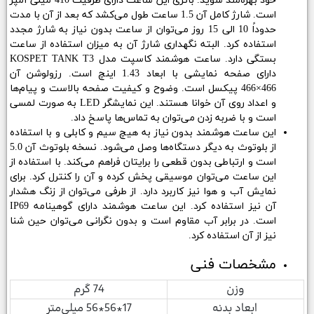
خود بهره‌مند شوید. باتری این ساعت دارای ظرفیت 410 میلی آمپر
است. شارژ کامل آن 1.5 ساعت طول می‌کشد که بعد از آن با مدت
حدوداً 10 الی 15 روز می‌توان از ساعت بدون نیاز به شارژ مجدد
استفاده کرد. البته نگهداری شارژ آن به میزان استفاده از ساعت
بستگی دارد. ساعت هوشمند کاسپت مدل KOSPET TANK T3
دارای صفحه نمایشی با ابعاد 1.43 اینچ است. رزولوشن آن
466×466 پیکسل است. وضوح و کیفیت صفحه بالاست و پیام‌ها
و اعداد روی آن خوانا هستند. این نمایشگر LED به صورت لمسی
است و با ضربه زدن می‌توان به تماس‌ها پاسخ داد.
این ساعت هوشمند بدون نیاز به هیچ سیم و کابلی و با استفاده
از بلوتوث به دیگر دستگاه‌ها وصل می‌شود. نسخه بلوتوث آن 5.0
است و ارتباطی بدون قطعی را برایتان فراهم می‌کند. با استفاده از
این ساعت می‌توان موسیقی پخش کرده و آن را کنترل کرد. برای
نمایش آب و هوا نیز کاربرد دارد. از طرفی می‌توان از زنگ هشدار
آن نیز استفاده کرد. این ساعت هوشمند دارای گوهینامه IP69
است. در برابر آب مقاوم است و بدون نگرانی می‌توان حین شنا
نیز از آن استفاده کرد.
مشخصات فنی
وزن
74 گرم
ابعاد بدنه
17*56*56 میلی‌متر