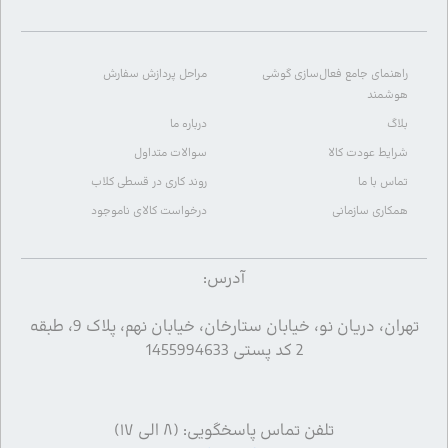
راهنمای جامع فعال‌سازی گوشی
مراحل پردازش سفارش
هوشمند
بلاگ
درباره ما
شرایط عودت کالا
سوالات متداول
تماس با ما
روند کاری در قسطی کلاب
همکاری سازمانی
درخواست کالای ناموجود
آدرس:
تهران، دریان نو، خیابان ستارخان، خیابان نهم، پلاک 9، طبقه
2 کد پستی 1455994633
تلفن تماس پاسخگویی: (۸ الی ۱۷)