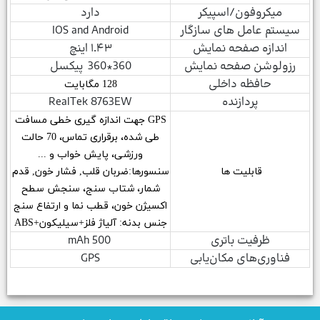
میکروفون/اسپیکر
دارد
سیستم عامل های سازگار
IOS and Android
اندازه صفحه نمایش
۱.۴۳ اینچ
رزولوشن صفحه نمایش
360*360 پیکسل
حافظه داخلی
128 مگابایت
پردازنده
RealTek 8763EW
GPS جهت اندازه گیری خطی مسافت
طی شده، برقراری تماس، 70 حالت
ورزشی، پایش خواب و ...
قابلیت ها
سنسورها:ضربان قلب, فشار خون, قدم
شمار، شتاب سنج، سنجش سطح
اکسیژن خون، قطب نما و ارتفاع سنج
جنس بدنه: آلیاژ فلز+سیلیکون+ABS
ظرفیت باتری
500 mAh
فناوری‌های مکان‌یابی
GPS