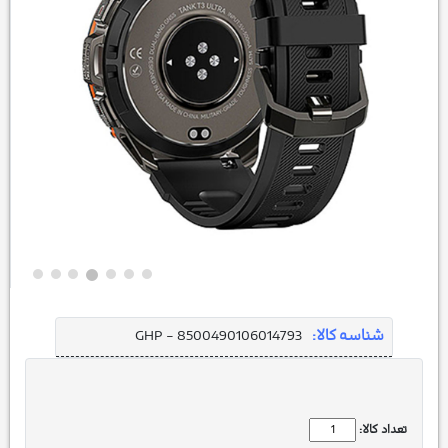
شناسه کالا:
GHP - 8500490106014793
تعداد کالا: