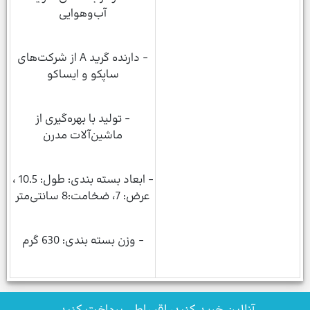
آب‌وهوایی
- دارنده گرید A از شرکت‌های
ساپکو و ایساکو
- تولید با بهره‌گیری از
ماشین‌آلات مدرن
- ابعاد بسته بندی: طول: 10.5 ،
عرض: 7، ضخامت:8 سانتی‌متر
- وزن بسته بندی: 630 گرم