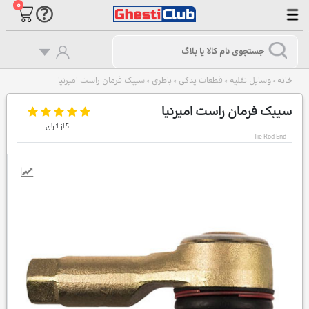
۰
خانه
وسایل نقلیه
قطعات یدکی
باطری
سیبک فرمان راست امیرنیا
>
>
>
>
سیبک فرمان راست امیرنیا
5
از
1
رای
Tie Rod End