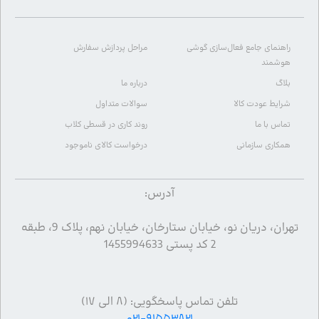
راهنمای جامع فعال‌سازی گوشی
مراحل پردازش سفارش
هوشمند
بلاگ
درباره ما
شرایط عودت کالا
سوالات متداول
تماس با ما
روند کاری در قسطی کلاب
همکاری سازمانی
درخواست کالای ناموجود
آدرس:
تهران، دریان نو، خیابان ستارخان، خیابان نهم، پلاک 9، طبقه
2 کد پستی 1455994633
تلفن تماس پاسخگویی: (۸ الی ۱۷)