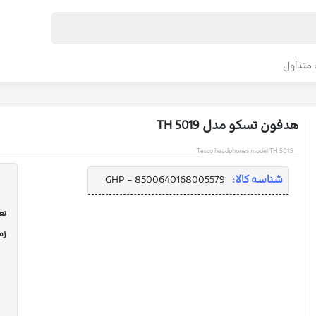
متداول
هدفون تسکو مدل TH 5019
Tesco headphones model TH 5019
شناسه کالا:
GHP - 8500640168005579
تعد
زم