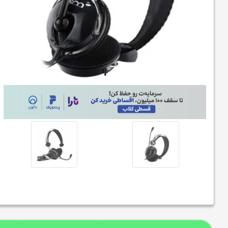
هدفون بی سیم انکر مدل Soundcore Q20i A3004
۶,۵۱۰,۰۰۰
تومان