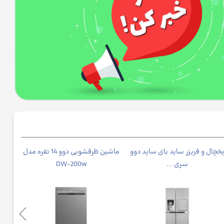
خچال و فریزر ساید بای ساید دوو
ماشین ظرفشویی دوو 14 نفره مدل
جاروبرق
سری ...
DW-200w