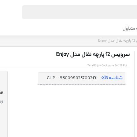
متداول
Enj
سرویس 12 پارچه تفال مدل Enjoy
Tefal Enjoy Cookware Set 12 Pcs
شناسه کالا:
GHP - 8600980257002131
تعد
زم