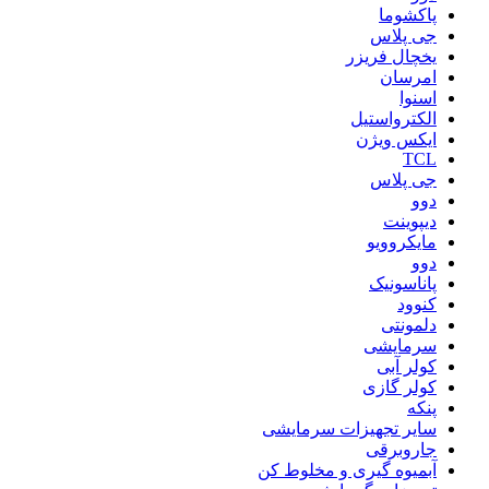
پاکشوما
جی پلاس
یخچال فریزر
امرسان
اسنوا
الکترواستیل
ایکس ویژن
TCL
جی پلاس
دوو
دیپوینت
مایکروویو
دوو
پاناسونیک
کنوود
دلمونتی
سرمایشی
کولر آبی
کولر گازی
پنکه
سایر تجهیزات سرمایشی
جاروبرقی
آبمیوه گیری و مخلوط کن