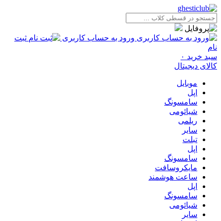
ورود به حساب کاربری
ثبت
نام
سبد خرید
۰
کالای دیجیتال
موبایل
اپل
سامسونگ
شیائومی
ریلمی
سایر
تبلت
اپل
سامسونگ
مایکروسافت
ساعت هوشمند
اپل
سامسونگ
شیائومی
سایر