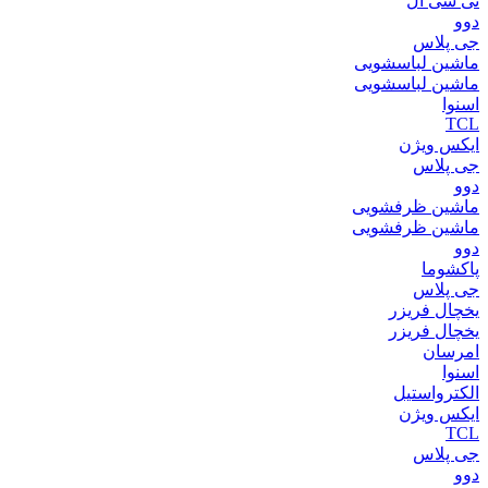
تی سی ال
دوو
جی پلاس
ماشین لباسشویی
ماشین لباسشویی
اسنوا
TCL
ایکس ویژن
جی پلاس
دوو
ماشین ظرفشویی
ماشین ظرفشویی
دوو
پاکشوما
جی پلاس
یخچال فریزر
یخچال فریزر
امرسان
اسنوا
الکترواستیل
ایکس ویژن
TCL
جی پلاس
دوو