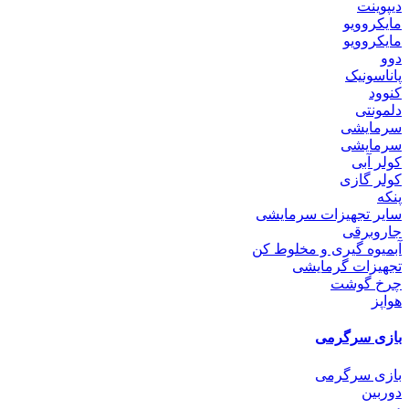
دیپوینت
مایکروویو
مایکروویو
دوو
پاناسونیک
کنوود
دلمونتی
سرمایشی
سرمایشی
کولر آبی
کولر گازی
پنکه
سایر تجهیزات سرمایشی
جاروبرقی
آبمیوه گیری و مخلوط کن
تجهیزات گرمایشی
چرخ گوشت
هواپز
بازی سرگرمی
بازی سرگرمی
دوربین