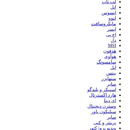
لپ تاپ
اپل
ایسوس
لنوو
مایکروسافت
ایسر
اچ پی
دل
MSI
هدفون
هوآوی
سامسونگ
اپل
بیتس
سنهایزر
سایر
اسپیکر و بلندگو
هارد اکسترنال
ای دیتا
وسترن دیجیتال
سیلیکون پاور
سایر
پرینتر و کپی
ویدیو پروژکتور