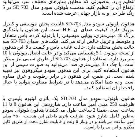
تنظیم دارد. به‌صورتی که مطابق سایزهای مختلف سر، می‌توانید
ارتفاع آن را تنظیم کنید. هدست بلوتوثی سودو مدل SD-703 در 5
رنگ طراحی و به بازار جهانی عرضه شده است.
هدفون بلوتوثی سودو مدل SD-703 قابلیت پخش موسیقی و کنترل
موزیک دارد. کیفیت صدای آن HiFi است. این هدفون با بلندگوی
بزرگ 40 میلی‌متری، پویایی موسیقی را بازتولید کرده، باس متعادل
و متوسط و تریبل خالص ارائه می‌کند. افکت‌های صدای SD-703 سه
حالت پخش مختلف دارد. حالت عادی، باس و کیفیت بالا. این هدفون
از نسخه بلوتوث 5.1 پشتیبانی می‌کند و در حالت اتصال بلوتوثی تا 10
متر برد دارد. استفاده از هدفون SD-703 از طریق سیمی نیز ممکن
است. با جک 3.5 میلی‌متری صدا می‌توانید به صورت سیمی از این
هدفون استفاده کنید. برای این هدفون سودو میکروفون نیز تعبیه
شده است. در ضمن، این هدفون در برابر رطوبت و عرق مقاوم
است و به شما امکان می‌دهد تا در شرایط متفاوت بتوانید با خیال
راحت از آن استفاده کنید.
هدفون بلوتوثی سودو مدل SD-703 یک باتری لیتیوم پلیمری با
ظرفیت 250 میلی آمپر ساعت دارد. شارژدهی این هدفون 8 تا 11
ساعت است. ضمنا 2 ساعت طول می‌کشد تا هدفون بلوتوثی سودو
به‌طور کامل شارژ شود.
ظرفیت باتری داخلی این هدست، ۲۵۰ میلی
آمپر ساعت می‌باشد و در ولتاژ ۵ ولت و قابلیت شارژ مجدد از طریق کابل
میکرو یو اس بی را داراست.