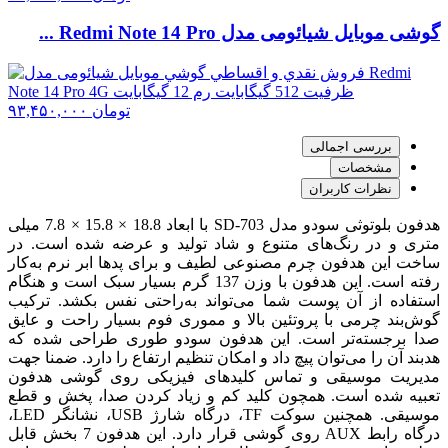
گوشی موبايل شیائومی مدل Redmi Note 14 Pro ...
تومان
۹۳,۴۵۰,۰۰۰
بررسی اجمالی
مشخصات
نظرات کاربران
هدفون بلوتوثی سودو مدل SD-703 با ابعاد 18.8 × 15.8 × 7.8 میلی
متری و در رنگ‌های متنوع و شاد تولید و عرضه شده است. در
ساخت این هدفون چرم مصنوعی لطیف و برای پدها ابر نرم به‌کار
رفته است. این هدفون با وزن 137 گرم بسیار سبک است و هنگام
استفاده از آن پوست شما می‌تواند به‌راحتی نفس بکشد. ترکیب
گوش‌بند چرمی با پروتئین بالا و مموری فوم بسیار راحت و عایق
صدا برجسته‌تر است. این هدفون سودو طوری طراحی شده که
هدبند آن را می‌توان پیچ داد و امکان تنظیم ارتفاع را دارد. ضمنا جهت
مدیریت موسیقی و تماس کلیدهای فیزیکی روی گوشی هدفون‌
تعبیه شده است. همچون کلید کم و زیاد کردن صدا، پخش و قطع
موسیقی. همچنین سوکت TF، درگاه شارژ USB، نشانگر LED،
درگاه رابط AUX روی گوشی قرار دارد. این هدفون 7 بخش قابل