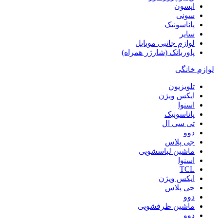
اپسون
سونی
پاناسونیک
سایر
لوازم جانبی موبایل
پاوربانک (شارژر همراه)
لوازم خانگی
تلویزیون
ایکس ویژن
اسنوا
پاناسونیک
تی سی ال
دوو
جی پلاس
ماشین لباسشویی
اسنوا
TCL
ایکس ویژن
جی پلاس
دوو
ماشین ظرفشویی
دوو