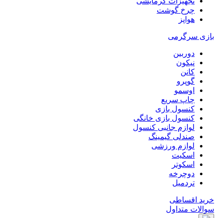
تجهیزات گرمایشی
چرخ گوشت
هواپز
بازی سرگرمی
دوربین
نیکون
کانن
گوپرو
اوسمو
چاپ سریع
کنسول بازی
کنسول بازی خانگی
لوازم جانبی کنسول
صندلی گیمینگ
لوازم ورزشی
اسکیت
اسکوتر
دوچرخه
تردمیل
خرید اقساطی
سوالات متداول