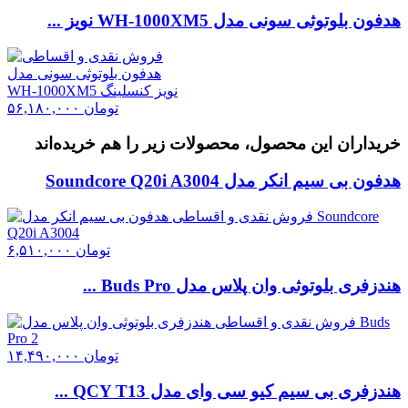
هدفون بلوتوثی سونی مدل WH-1000XM5 نویز ...
تومان
۵۶,۱۸۰,۰۰۰
خریداران این محصول، محصولات زیر را هم خریده‌اند
هدفون بی سیم انکر مدل Soundcore Q20i A3004
تومان
۶,۵۱۰,۰۰۰
هندزفری بلوتوثی وان پلاس مدل Buds Pro ...
تومان
۱۴,۴۹۰,۰۰۰
هندزفری بی سیم کیو سی وای مدل QCY T13 ...