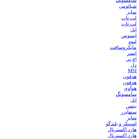
سامسونگ
شیائومی
سایر
لپ تاپ
لپ تاپ
اپل
ایسوس
لنوو
مایکروسافت
ایسر
اچ پی
دل
MSI
هدفون
هدفون
هوآوی
سامسونگ
اپل
بیتس
سنهایزر
سایر
اسپیکر و بلندگو
هارد اکسترنال
هارد اکسترنال