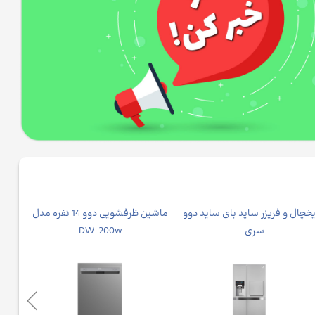
خچال و فریزر ساید بای ساید دوو
ماشین ظرفشویی دوو 14 نفره مدل
جاروبرق
سری ...
DW-200w