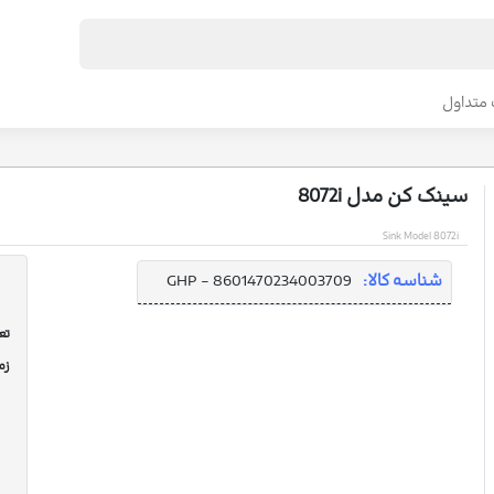
متداول
سینک کن مدل 8072i
Sink Model 8072i
شناسه کالا:
GHP - 8601470234003709
تعد
زم