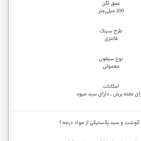
عمق لگن
200 میلی‌متر
طرح سینک
فانتزی
نوع سیفون
معمولی
امکانات
ای تخته برش , دارای سبد میوه
 گوشت و سبد پلاستیکی از مواد درجه 1