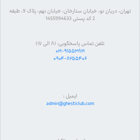
تهران، دریان نو، خیابان ستارخان، خیابان نهم، پلاک 9، طبقه
2 کد پستی 1455994633
تلفن تماس پاسخگویی: (۸ الی ۱۷)
۰۲۱-۹۱۵۵۳۸۲۱
۰۹۰۴-۸۲۵۵۴۰۶
ایمیل :
admin@ghesticlub.com