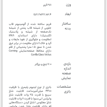
وزن
۲۷۱ گرم
ابعاد
۱۵۸.۲x۱۲۸.۱x۶.۴
ساختار
فریم ساخته شده از آلومینیوم قاب
بدنه
جلویی از شیشه قاب پشتی از شیشه
تک‌صفحه از شیشه و پلاستیک
(گلستیک) دارای استاندارد IPX۸
(مقاومت و جلوگیری از نفوذ مایعات و
گرد و خاک) (دارای مقاومت در برابر غرق
شدن تا عمق ۱.۵ متر) پشتیبانی از قلم
دارای محافظ صفحه‌نمایش Corning
Gorilla Glass Victus
بازه‌ی
۶.۰ اینچ و بزرگتر
اندازه
صفحه
نمایش
مشخصات
باتری از نوع لیتیوم پلیمری با ظرفیت
باتری
۴۴۰۰ میلی‌آمپرساعت قابلیت شارژ
سریع با قدرت ۲۵ وات قابلیت شارژ
وایرلس (بی‌سیم) با قدرت ۱۱ وات قابلیت
شارژ معکوس (شارژ کردن دستگاه‌هایی
که دارای قابلیت شارژ شدن وایرلس