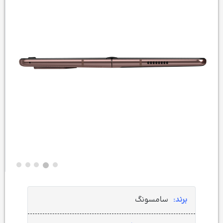
برند:
سامسونگ