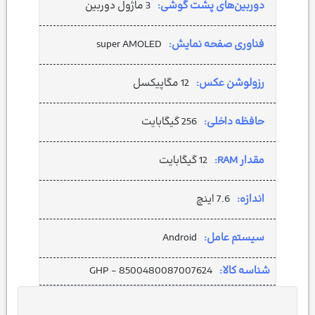
دوربین‌های پشت گوشی:
3 ماژول دوربین
فناوری صفحه نمایش:
super AMOLED
رزولوشن عکس:
12 مگاپیکسل
حافظه داخلی:
256 گیگابایت
مقدار RAM:
12 گیگابایت
اندازه:
7.6 اینچ
سیستم عامل:
Android
شناسه کالا:
GHP - 8500480087007624