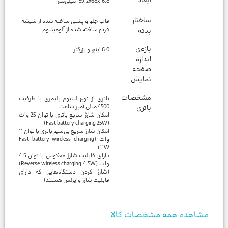
ابعاد
159.2x68x16.8 میلی‌متر
ساختار
بدنه
فریم ساخته شده از آلومینیوم
بازه‌ی
6.0 اینچ و بزرگتر
اندازه
صفحه
نمایش
مشخصات
باتری از نوع لیتیوم پلیمری با ظرفیت
باتری
امکان شارژ سریع باتری با توان 25 وات
امکان شارژ سریع بی‌سیم باتری با توان 11
وات (Fast battery wireless charging
دارای قابلیت شارژ معکوس با توان 4.5
وات (Reverse wireless charging 4.5W)
(شارژ کردن دستگاه‌هایی که دارای
قابلیت شارژ وایرلس هستند)
مشاهده همه مشخصات کالا