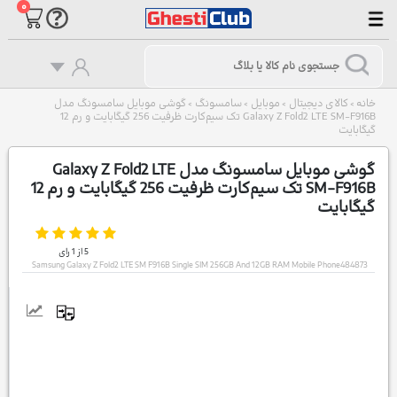
۰
خانه
کالای دیجیتال
موبایل
سامسونگ
گوشی موبایل سامسونگ مدل
>
>
>
>
Galaxy Z Fold2 LTE SM-F916B تک سیم‌کارت ظرفیت 256 گیگابایت و رم 12
گیگابایت
گوشی موبایل سامسونگ مدل Galaxy Z Fold2 LTE
SM-F916B تک سیم‌کارت ظرفیت 256 گیگابایت و رم 12
گیگابایت
5
از
1
رای
Samsung Galaxy Z Fold2 LTE SM F916B Single SIM 256GB And 12GB RAM Mobile Phone484873