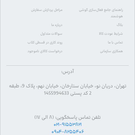
راهنمای جامع فعال‌سازی گوشی
مراحل پردازش سفارش
هوشمند
بلاگ
درباره ما
شرایط عودت کالا
سوالات متداول
تماس با ما
روند کاری در قسطی کلاب
همکاری سازمانی
درخواست کالای ناموجود
آدرس:
تهران، دریان نو، خیابان ستارخان، خیابان نهم، پلاک 9، طبقه
2 کد پستی 1455994633
تلفن تماس پاسخگویی: (۸ الی ۱۷)
۰۲۱-۹۱۵۵۳۸۲۱
۰۹۰۴-۸۲۵۵۴۰۶