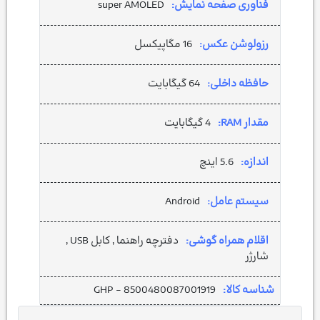
فناوری صفحه نمایش:
super AMOLED
رزولوشن عکس:
16 مگاپیکسل
حافظه داخلی:
64 گیگابایت
مقدار RAM:
4 گیگابایت
اندازه:
5.6 اینچ
سیستم عامل:
Android
اقلام همراه گوشی:
دفترچه‌ راهنما , کابل USB ,
شارژر
شناسه کالا:
GHP - 8500480087001919