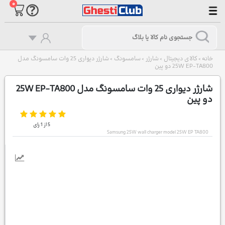
۰
خانه
کالای دیجیتال
شارژر
سامسونگ
شارژر دیواری 25 وات سامسونگ مدل
>
>
>
>
25W EP-TA800 دو پین
شارژر دیواری 25 وات سامسونگ مدل 25W EP-TA800
دو پین
5
از
1
رای
Samsung 25W wall charger model 25W EP TA800