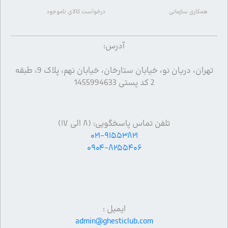
همکاری سازمانی
درخواست کالای ناموجود
آدرس:
تهران، دریان نو، خیابان ستارخان، خیابان نهم، پلاک 9، طبقه
2 کد پستی 1455994633
تلفن تماس پاسخگویی: (۸ الی ۱۷)
۰۲۱-۹۱۵۵۳۸۲۱
۰۹۰۴-۸۲۵۵۴۰۶
ایمیل :
admin@ghesticlub.com