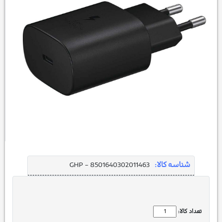
شناسه کالا:
GHP - 8501640302011463
تعداد کالا: